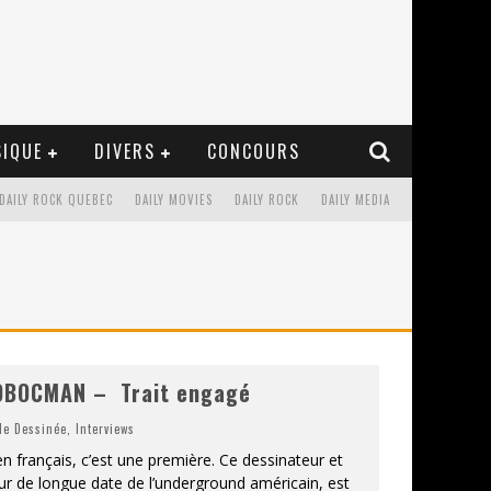
IQUE
DIVERS
CONCOURS
DAILY ROCK QUEBEC
DAILY MOVIES
DAILY ROCK
DAILY MEDIA
TOBOCMAN – Trait engagé
e Dessinée
,
Interviews
n français, c’est une première. Ce dessinateur et
eur de longue date de l’underground américain, est