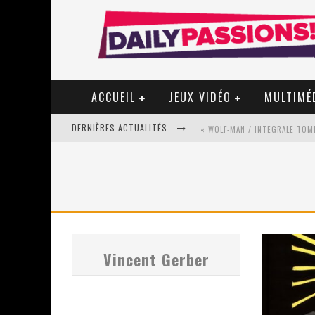
ACCUEIL
JEUX VIDÉO
MULTIMÉ
DERNIÈRES ACTUALITÉS
« WOLF-MAN / INTEGRALE TOME
« MON VILLAGE RÉVOLTÉ » - 
STAR FOX
Vincent Gerber
PSYRIVER 2026 : LA MAGIE REV
« MOFUSAND / PARLER JAPONAI