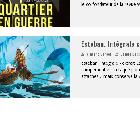
le co-fondateur de la revue W
«
DR WERTHAM / L’HOMME QUI ÉTUDIA LES TUEURS EN SÉRIE » - UN MÉTIER À RISQUE !
RESYNCED
- UNE BELLE HISTOIRE !
Esteban, Intégrale c
DE CHOC !
Vincent Gerber
Bande Dess
BOOK
esteban l'intégrale - extrait
campement est attaqué par des
attaches… mais conserve la vie