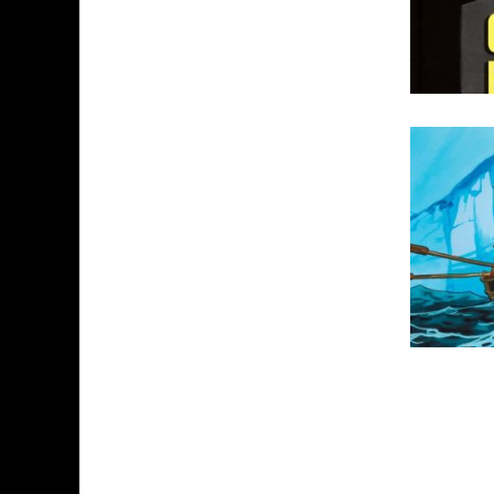
ASSASSIN'S CREED BLACK FLAG 
« LE VENT DAND LES SAULES » 
« DAMN THEM ALL » - UN DUO 
YOSHI AND THE MYSTERIOUS 