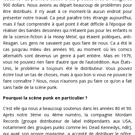
900 dollars. Nous avions au départ beaucoup de problèmes pour
être distribués. Il n’y avait à ce moment-là aucun endroit pour
présenter notre travail. Ca peut paraître très étrange aujourd’hui,
mais il faut comprendre à quel point il était difficile à l’époque de
réaliser des bandes dessinées qui n’étaient pas pour les enfants ni
de la science-fiction à la
Heavy Metal
, qui étaient politiques, anti-
Reagan. Les gens ne savaient pas quoi faire de nous. Ca a été le
cas jusqu’au milieu des années 90, au moment où les comics
alternatifs sont devenus un genre à part entière. Mais en 1979,
vous ne pouviez rien faire d’autre que de l’autoédition. Aux États-
Unis, le problème a toujours été le distributeur. Vous pouvez
écrire tout un tas de choses, mais à quoi bon si vous ne pouvez le
faire connaître ? Nous, nous n’aurions pas pu faire ce qu’on a fait
sans l’aide de la scène punk.
Pourquoi la scène punk en particulier ?
C’est elle qui nous a beaucoup soutenus dans les années 80 et 90.
Après notre 3ème ou 4ème numéro, la compagnie Mordam
Records [groupe distributeur de label indépendants aux USA,
notamment des groupes punks comme les Dead Kennedys, ndlr],
qui avait son propre magazine, a accepté de distribuer le nôtre.