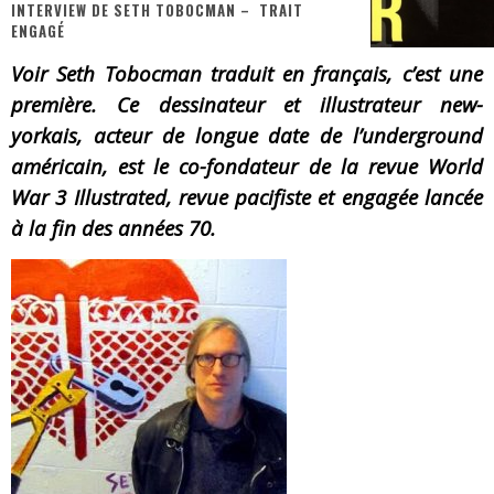
« Dr Wertham / L’homme qui étudia les tueurs en série » - Un Métier à Risque !
INTERVIEW DE SETH TOBOCMAN – TRAIT
ENGAGÉ
Assassin's Creed Black Flag Resynced
Voir Seth Tobocman traduit en français, c’est une
« Le Vent dand les Saules » - Une Belle Histoire !
première. Ce dessinateur et illustrateur new-
yorkais, acteur de longue date de l’underground
« Damn Them All » - Un duo de Choc !
américain, est le co-fondateur de la revue World
« Love is a Boxing Ring (Tomes 1 & 2) » – Un Passé Trouble !
War 3 Illustrated, revue pacifiste et engagée lancée
à la fin des années 70.
« WOLF-MAN / Integrale Tomes 1 et 2 » - Cruelle Vengeance !