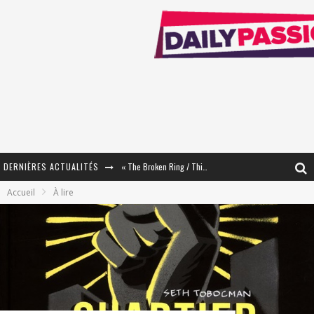
« The Broken Ring / This Mariage Will Fail Anyway » (Tome 2) – Préparer sa vengeance…
DERNIÈRES ACTUALITÉS
« Mon Village Révolté » - Combattre un Projet !
Accueil
À lire
« Le Béton et le Bambou / Propositions pour Mayotte et le Monde. » - Améliorations !
Star Fox
PsyRiver 2026 : la magie revient sur les rives de l’Aar
« MOFUSAND / Parler Japonais » – Des Expressions Pratiques !