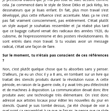
cela. J’ai commencé dans le style de Steve Ditko et Jack Kirby, les
dessinateurs que je lisais enfant. En fait, plus mon travail s’est
développé, plus cette influence s’est accentuée. Mais ça ne s’est
pas fait vraiment consciemment, pas entièrement. C’était plutôt
un style auquel je souhaitais ressembler et j’ai réalisé plus tard
que ce bagage culturel venait des radicaux des années 1920, du
cubisme, de l’expressionnisme et des posters révolutionnaires. Ils
sont entrés dans mon travail. Si tu voulais avoir un message
radical, c’était une façon de faire.
Sur le moment, tu n’étais pas conscient de ces références
?
Non, c’est plutôt quelque chose que tu absorbes sans y penser.
D’ailleurs, j’ai eu un choc il y a 8 ans, en tombant sur un livre qui
traitait des stencils produits durant la révolution russe. A cette
période, en raison de la guerre civile, il y avait très peu d’électricité
et de machines à disposition. La communication devait donc être
produite avec une technologie très élémentaire. On s’est donc
adressé aux artistes locaux pour éditer les nouvelles du jour en
stencils. Quand je suis tombé dessus, j’ai été choqué de voir à
quel point ça ressemblait à ce que je faisais. Je pense que ce style