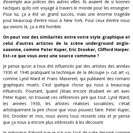
d’exemple aux polices des autres villes. Ils avaient de si bonnes
tactiques qu’ils ont voyagé à travers le monde pour les enseigner.
Pour lui, ça a été un grand succès, mais une énorme tragédie
pour beaucoup d’entre nous à New York. Pour ceux d’entre nous
qui vivions là, ça a été horrible.
On peut voir des similarités entre votre style graphique et
celui d’autres artistes de la scène underground anglo-
saxonne, comme Peter Kuper, Eric Drooker, Clifford Harper.
Est-ce que vous avez une source commune ?
Je pense qu’on a tous été influencés par des artistes des années
1930 et 1940 pratiquant la technique de la découpe (« cut art »),
comme Lynd Ward et Frans Masereel, qui publiaient des romans
graphiques muets. C’est quelque chose qui nous a beaucoup
influencés. Pourtant, quand j’étais encore étudiant en art avec
Peter Kuper, on trouvait ces références pire que tout. Lynd Ward,
les années 1930, les artistes réalistes socialistes, c’était
artistiquement la pire chose que vous pouviez faire. Peter Kuper,
Eric Drooker et moi, nous avons tous ressenti cela et je pense
que ça nous a encore plus intéressés à les découvrir.
Je préciserai d’abord que je n’ai pas tout de suite dessiné comme