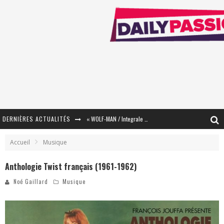
DERNIÈRES ACTUALITÉS
« WOLF-MAN / Integrale Tomes 1 et 2 » - Cruelle Vengeance !
« The Broken Ring / This Mariage Will Fail Anyway » (Tome 2) – Préparer sa vengeance…
Accueil
Musique
« Mon Village Révolté » - Combattre un Projet !
Anthologie Twist français (1961-1962)
« Le Béton et le Bambou / Propositions pour Mayotte et le Monde. » - Améliorations !
Noé Gaillard
Musique
Star Fox
PsyRiver 2026 : la magie revient sur les rives de l’Aar