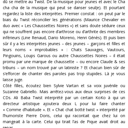
dû se mettre au Twist. De la musique pour jeunes et avec le Cha
cha cha de la musique qui peut se danser seul(e). Et pourtant
regardez la liste des interprètes. Premier constat : on peut par le
biais du Twist réconcilier les générations (Maurice Chevalier en
duo avec « Les Chaussettes Noires ») et sans doute séduire ceux
qui ne souffrent pas encore d’arthrose ou d’arthrite des membres
inférieurs (Line Renaud, Dario Moreno, Henri Génès). Et puis bien
sûr il y a les interprètes jeunes – des jeunes – garçons et filles et
leurs noms « improbables » : Chats Sauvages, Vautours,
Pingouins, Loups Garous ou autre Chaussettes Noires – il était
promu par une marque de chaussette – ou encore Claude & ses
tribuns – un nom trouvé par un latiniste ? Et chacun bien sûr de
s’efforcer de chanter des paroles pas trop stupides. Là je vous
laisse juge.
Côté filles, écoutez bien Sylvie Vartan et sa voix juvénile ou
Suzanne Gabriello. Mais arrêtez-vous aux deux surprises de ces
CDs. Ali Baba Twist interprété par un certain KoKo à qui un
directeur artistique ajoutera deux L pour lui faire chanter
« Comme d’habitude ». Et « Chat chat botté twist » interprété par
l’humoriste Pierre Doris, celui qui racontait que chez lui on
mangeait à la carte. Celui qui tirait l’as de Pique avait droit au
repas.