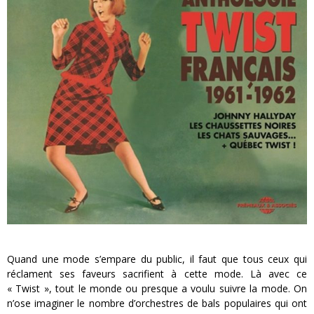
« MOFUSAND / Parler Japonais » – Des Expressions Pratiques !
« Dr Wertham / L’homme qui étudia les tueurs en série » - Un Métier à Risque !
Assassin's Creed Black Flag Resynced
« Le Vent dand les Saules » - Une Belle Histoire !
« Damn Them All » - Un duo de Choc !
Yoshi and the mysterious book
Quand une mode s’empare du public, il faut que tous ceux qui
réclament ses faveurs sacrifient à cette mode. Là avec ce
« Twist », tout le monde ou presque a voulu suivre la mode. On
n’ose imaginer le nombre d’orchestres de bals populaires qui ont