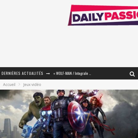
DERNIÈRES ACTUALITÉS
« The Broken Ring / This Mariage Will Fail Anyway » (Tome 2) – Préparer sa vengeance…
Accueil
Jeux vidéo
« Mon Village Révolté » - Combattre un Projet !
« Le Béton et le Bambou / Propositions pour Mayotte et le Monde. » - Améliorations !
Star Fox
PsyRiver 2026 : la magie revient sur les rives de l’Aar
« MOFUSAND / Parler Japonais » – Des Expressions Pratiques !