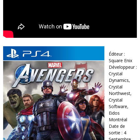
Éditeur :
Square Enix
Développeur :
Crystal
Dynamics,
Crystal
Northwest,
Crystal
Software,
Eidos
Montréal
Date de
sortie : 4
Septembre