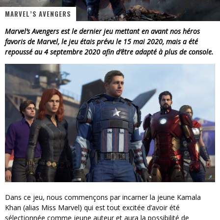
MARVEL’S AVENGERS
« Dr Wertham / L’homme qui étudia les tueurs en série » - Un Métier à Risque !
Marvel’s Avengers est le dernier jeu mettant en avant nos héros
Assassin's Creed Black Flag Resynced
favoris de Marvel, le jeu étais prévu le 15 mai 2020, mais a été
repoussé au 4 septembre 2020 afin d’être adapté à plus de console.
« Le Vent dand les Saules » - Une Belle Histoire !
« Damn Them All » - Un duo de Choc !
Yoshi and the mysterious book
« WOLF-MAN / Integrale Tomes 1 et 2 » - Cruelle Vengeance !
Dans ce jeu, nous commençons par incarner la jeune Kamala
Khan (alias Miss Marvel) qui est tout excitée d’avoir été
sélectionnée comme jeune auteur et aura la possibilité de