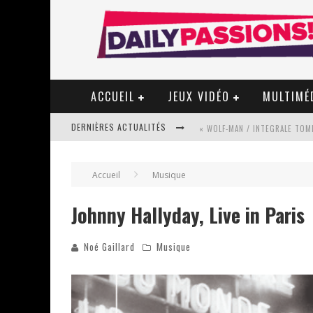
ACCUEIL
JEUX VIDÉO
MULTIMÉ
DERNIÈRES ACTUALITÉS
« WOLF-MAN / INTEGRALE TOME
Accueil
Musique
« MON VILLAGE RÉVOLTÉ » - 
Johnny Hallyday, Live in Paris
Noé Gaillard
Musique
STAR FOX
PSYRIVER 2026 : LA MAGIE REV
« MOFUSAND / PARLER JAPONAI