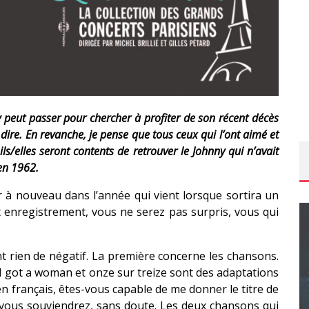
y peut passer pour chercher à profiter de son récent décès
e dire. En revanche, je pense que tous ceux qui l’ont aimé et
ls/elles seront contents de retrouver le Johnny qui n’avait
 en 1962.
er à nouveau dans l’année qui vient lorsque sortira un
 enregistrement, vous ne serez pas surpris, vous qui
t rien de négatif. La première concerne les chansons.
t I got a woman et onze sur treize sont des adaptations
CONCOURS : CALENDRIER DE L’AVENT – UNE
e en français, êtes-vous capable de me donner le titre de
COPIE DU JEU « GRID, ULTIMATE EDITION »
 vous souviendrez, sans doute. Les deux chansons qui