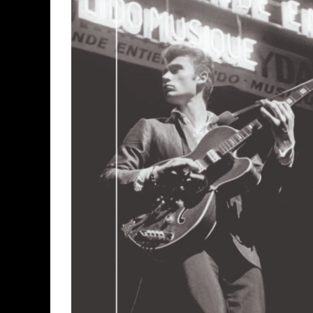
ASSASSIN'S CREED BLACK FLAG 
« LE VENT DAND LES SAULES » 
« DAMN THEM ALL » - UN DUO 
YOSHI AND THE MYSTERIOUS 