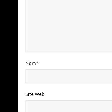
Nom
*
Site Web