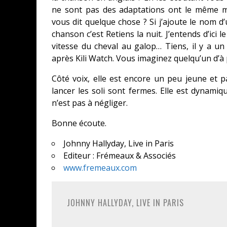
ne sont pas des adaptations ont le même m
vous dit quelque chose ? Si j’ajoute le nom d
chanson c’est Retiens la nuit. J’entends d’ici 
vitesse du cheval au galop… Tiens, il y a un
après Kili Watch. Vous imaginez quelqu’un d’à
Côté voix, elle est encore un peu jeune et 
lancer les soli sont fermes. Elle est dynam
n’est pas à négliger.
Bonne écoute.
Johnny Hallyday, Live in Paris
Editeur : Frémeaux & Associés
www.fremeaux.com
JOHNNY HALLYDAY, LIVE IN PARIS