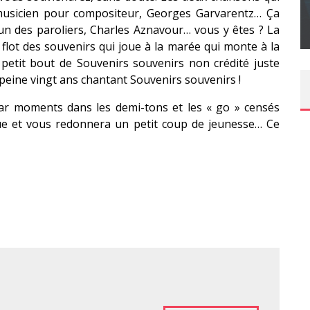
SUR XBOX ONE OU PS4
usicien pour compositeur, Georges Garvarentz… Ça
’un des paroliers, Charles Aznavour… vous y êtes ? La
Daily Passions
le flot des souvenirs qui joue à la marée qui monte à la
 petit bout de Souvenirs souvenirs non crédité juste
 peine vingt ans chantant Souvenirs souvenirs !
par moments dans les demi-tons et les « go » censés
ique et vous redonnera un petit coup de jeunesse… Ce