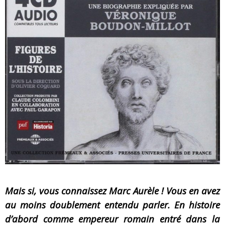
« Dr Wertham / L’homme qui étudia les tueurs en série » - Un Métier à Risque !
Assassin's Creed Black Flag Resynced
« Le Vent dand les Saules » - Une Belle Histoire !
« Damn Them All » - Un duo de Choc !
« Love is a Boxing Ring (Tomes 1 & 2) » – Un Passé Trouble !
« WOLF-MAN / Integrale Tomes 1 et 2 » - Cruelle Vengeance !
Mais si, vous connaissez Marc Aurèle ! Vous en avez
au moins doublement entendu parler. En histoire
d’abord comme empereur romain entré dans la