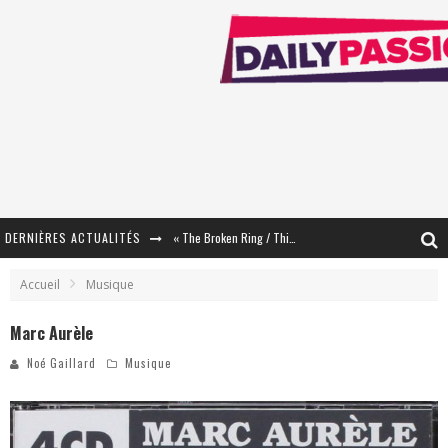
DERNIÈRES ACTUALITÉS
« The Broken Ring / This Mariage Will Fail Anyway » (Tome 2) – Préparer sa vengeance…
« Mon Village Révolté » - Combattre un Projet !
Accueil
Musique
« Le Béton et le Bambou / Propositions pour Mayotte et le Monde. » - Améliorations !
Marc Aurèle
Star Fox
Noé Gaillard
Musique
PsyRiver 2026 : la magie revient sur les rives de l’Aar
« MOFUSAND / Parler Japonais » – Des Expressions Pratiques !