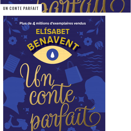
UN CONTE PARFAIT
PsyRiver 2026 : la magie revient sur les rives de l’Aar
« MOFUSAND / Parler Japonais » – Des Expressions Pratiques !
« Dr Wertham / L’homme qui étudia les tueurs en série » - Un Métier à Risque !
Assassin's Creed Black Flag Resynced
« Le Vent dand les Saules » - Une Belle Histoire !
Splatoon Raiders