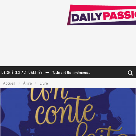
DERNIÈRES ACTUALITÉS
Yoshi and the mysterious book
Accueil
À lire
Livre
« WOLF-MAN / Integrale Tomes 1 et 2 » - Cruelle Vengeance !
« The Broken Ring / This Mariage Will Fail Anyway » (Tome 2) – Préparer sa vengeance…
« Mon Village Révolté » - Combattre un Projet !
« Le Béton et le Bambou / Propositions pour Mayotte et le Monde. » - Améliorations !
Star Fox