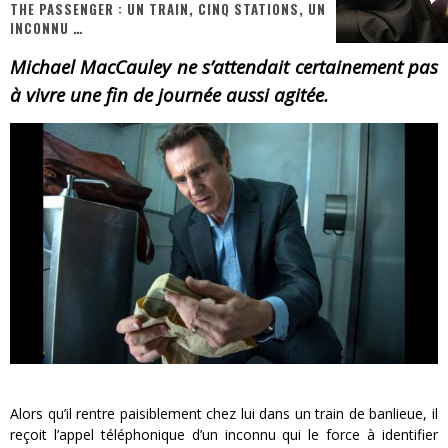
THE PASSENGER : UN TRAIN, CINQ STATIONS, UN
INCONNU …
PsyRiver 2026 : la magie revient sur les rives de l’Aar
Michael MacCauley ne s’attendait certainement pas
« MOFUSAND / Parler Japonais » – Des Expressions Pratiques !
à vivre une fin de journée aussi agitée.
« Dr Wertham / L’homme qui étudia les tueurs en série » - Un Métier à Risque !
Assassin's Creed Black Flag Resynced
« Le Vent dand les Saules » - Une Belle Histoire !
Splatoon Raiders
Alors qu’il rentre paisiblement chez lui dans un train de banlieue, il
reçoit l’appel téléphonique d’un inconnu qui le force à identifier