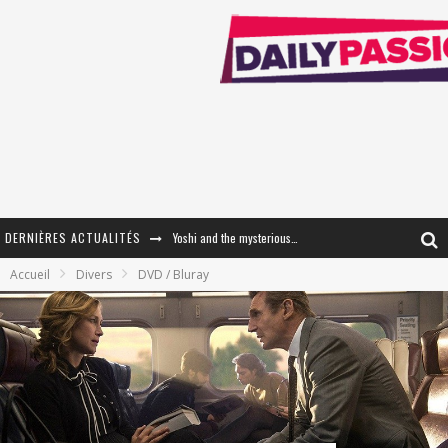
DERNIÈRES ACTUALITÉS
Yoshi and the mysterious book
Accueil
Divers
DVD / Bluray
« WOLF-MAN / Integrale Tomes 1 et 2 » - Cruelle Vengeance !
« The Broken Ring / This Mariage Will Fail Anyway » (Tome 2) – Préparer sa vengeance…
« Mon Village Révolté » - Combattre un Projet !
« Le Béton et le Bambou / Propositions pour Mayotte et le Monde. » - Améliorations !
Star Fox