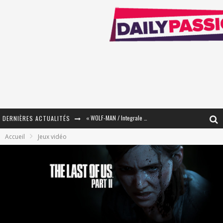
DERNIÈRES ACTUALITÉS
« The Broken Ring / This Mariage Will Fail Anyway » (Tome 2) – Préparer sa vengeance…
Accueil
Jeux vidéo
« Mon Village Révolté » - Combattre un Projet !
« Le Béton et le Bambou / Propositions pour Mayotte et le Monde. » - Améliorations !
Star Fox
PsyRiver 2026 : la magie revient sur les rives de l’Aar
« MOFUSAND / Parler Japonais » – Des Expressions Pratiques !