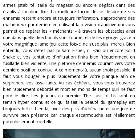
armes (stabilité, taille du magasin ou encore dégâts) dans des
établis à location fixe. La meilleure façon de se défaire de ses
ennemis restent encore et toujours l’infiltration, s’approchant des
malheureux par derrière en utilisant la « vision » auditive qui vous
permet de repérer les « méchants » à travers les obstacles ainsi
que dans quelle direction ils sont tourné, et de les égorger grâce à
votre magnifique lame (qui cette fois-ci ne s’use plus, merci). Bien
entendu, vous n’êtes pas ni Sam Fisher, ni Ezio ou encore Solid
Snake et vos tentative d’infiltration finira bien fréquemment en
fusillade bien violente, une pléthore d’ennemis courant vers votre
dernière position connue. A ce moment-là, aucun choix possible, il
faut vous bouger le plus rapidement de votre planque afin de
surprendre vos assaillants. Au cas échéant, vous vous trouverez
bien rapidement débordé et mort en moins de temps qu’il ne faut
pour le dire. Les joueurs du premier The Last of Us sont en
terrain hyper connu et ce qui faisait la beauté du gameplay est
toujours bel et bien là, avec des pics d’adrénaline et une joie de
survivre bien présente car chaque escarmouche est réellement
potentiellement mortelle.