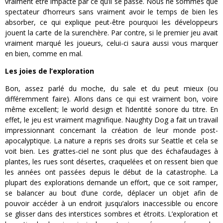
vraiment être impacté par ce qu’il se passe. Nous ne sommes que
spectateur d’horreurs sans vraiment avoir le temps de bien les
absorber, ce qui explique peut-être pourquoi les développeurs
jouent la carte de la surenchère. Par contre, si le premier jeu avait
vraiment marqué les joueurs, celui-ci saura aussi vous marquer
en bien, comme en mal.
Les joies de l’exploration
Bon, assez parlé du moche, du sale et du peut mieux (ou
différemment faire). Allons dans ce qui est vraiment bon, voire
même excellent; le world design et l’identité sonore du titre. En
effet, le jeu est vraiment magnifique. Naughty Dog a fait un travail
impressionnant concernant la création de leur monde post-
apocalyptique. La nature a repris ses droits sur Seattle et cela se
voit bien. Les grattes-ciel ne sont plus que des échafaudages à
plantes, les rues sont désertes, craquelées et on ressent bien que
les années ont passées depuis le début de la catastrophe. La
plupart des explorations demande un effort, que ce soit ramper,
se balancer au bout d’une corde, déplacer un objet afin de
pouvoir accéder à un endroit jusqu’alors inaccessible ou encore
se glisser dans des interstices sombres et étroits. L’exploration et