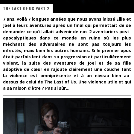
THE LAST OF US PART 2
« Dr Wertham / L’homme qui étudia les tueurs en série » - Un Métier à Risque !
7 ans, voilà 7 longues années que nous avons laissé Ellie et
Assassin's Creed Black Flag Resynced
Joel à leurs aventures après un final qui permettait de se
demander ce qu’il allait advenir de nos 2 aventuriers post-
« Le Vent dand les Saules » - Une Belle Histoire !
apocalyptiques dans ce monde en ruine où les plus
méchants des adversaires ne sont pas toujours les
« Damn Them All » - Un duo de Choc !
infectés, mais bien les autres humains. Si le premier opus
était parfois lent dans sa progression et particulièrement
Yoshi and the mysterious book
violent, la suite des aventures de Joel et de sa fille
« WOLF-MAN / Integrale Tomes 1 et 2 » - Cruelle Vengeance !
adoptive de cœur en rajoute clairement une couche tant
la violence est omniprésente et à un niveau bien au-
dessus de celui de The Last of Us. Une violence utile et qui
a sa raison d’être ? Pas si sûr…