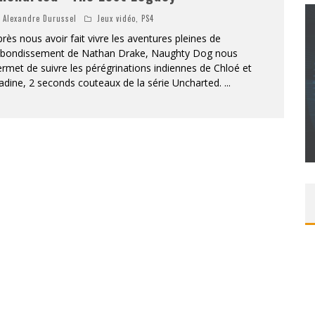
Alexandre Durussel
Jeux vidéo
,
PS4
rès nous avoir fait vivre les aventures pleines de
ebondissement de Nathan Drake, Naughty Dog nous
rmet de suivre les pérégrinations indiennes de Chloé et
CONCOURS : CALENDRIER DE L’AVENT – UNE
adine, 2 seconds couteaux de la série Uncharted.
...
COPIE DU JEU « GRID, ULTIMATE EDITION »
SUR XBOX ONE OU PS4
Daily Passions