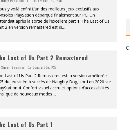
Daily Passions
Jeux vidéo
,
PC
,
PS5
«
DR WERTHAM / L’HOMME QUI ÉTUDIA LES TUEURS EN SÉRIE » - UN MÉTIER À RISQUE !
us y voilà enfin! L’un des meilleurs jeux exclusifs aux
onsoles PlaySation débarque finalement sur PC. On
attendait après la sortie de l’excellent part 1. The Last of Us
RESYNCED
rt 2 en version remastered est di
...
- UNE BELLE HISTOIRE !
DE CHOC !
C
he Last of Us Part 2 Remastered
BOOK
Simon Brunner
Jeux vidéo
,
PS5
e Last of Us Part 2 Remastered est la version améliorée
5 du jeu vidéo à succès de Naughty Dog, sorti en 2020 sur
ayStation 4. Confort visuel accru et options d’accessibilités
insi que de nouveaux modes
...
he Last of Us Part 1