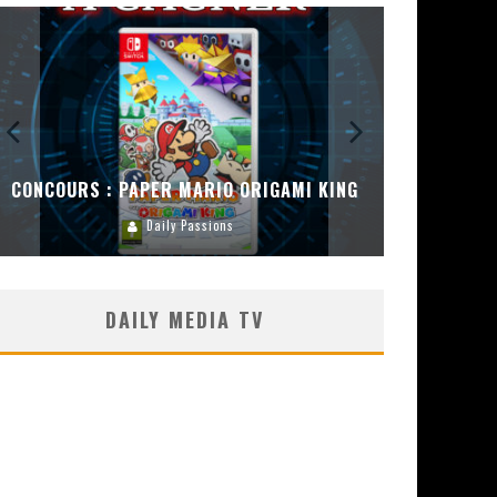
CONCOURS : PAPER MARIO ORIGAMI KING
CONC
Daily Passions
DAILY MEDIA TV