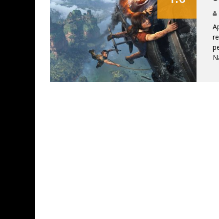
Ap
r
pe
N