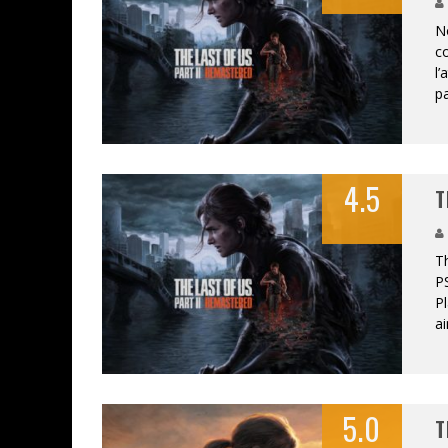
No
c
l’
ASSASSIN'S CREED BLACK FLAG 
pa
« LE VENT DAND LES SAULES » 
« DAMN THEM ALL » - UN DUO 
4.5
T
YOSHI AND THE MYSTERIOUS 
Th
PS
Pl
a
5.0
T