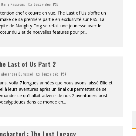
Daily Passions
Jeux vidéo
,
PS5
tention chef d’œuvre en vue. The Last of Us s’offre un
make de sa première partie en exclusivité sur PS5. La
pite de Naughty Dog se refait une jeunesse avec le
teur du 2 et de nouvelles features pour pr
...
he Last of Us Part 2
Alexandre Durussel
Jeux vidéo
,
PS4
ans, voilà 7 longues années que nous avons laissé Ellie et
el à leurs aventures après un final qui permettait de se
mander ce qu’il allait advenir de nos 2 aventuriers post-
pocalyptiques dans ce monde en
...
ncharted : The Lost Legacy