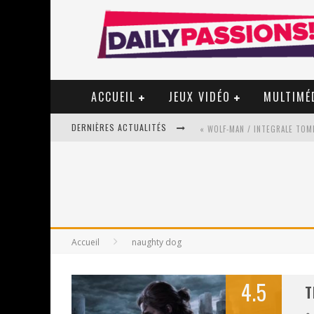
ACCUEIL
JEUX VIDÉO
MULTIMÉ
DERNIÈRES ACTUALITÉS
« WOLF-MAN / INTEGRALE TOME
« MON VILLAGE RÉVOLTÉ » - 
Accueil
naughty dog
STAR FOX
PSYRIVER 2026 : LA MAGIE REV
4.5
T
« MOFUSAND / PARLER JAPONAI