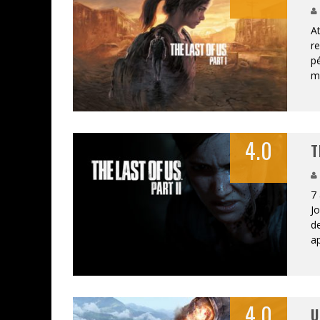
At
re
pé
mo
4.0
T
7 
Jo
de
a
4.0
U