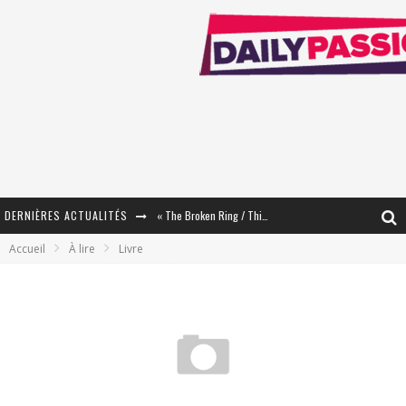
DERNIÈRES ACTUALITÉS
« The Broken Ring / This Mariage Will Fail Anyway » (Tome 2) – Préparer sa vengeance…
Accueil
À lire
Livre
« Mon Village Révolté » - Combattre un Projet !
« Le Béton et le Bambou / Propositions pour Mayotte et le Monde. » - Améliorations !
Star Fox
PsyRiver 2026 : la magie revient sur les rives de l’Aar
« MOFUSAND / Parler Japonais » – Des Expressions Pratiques !