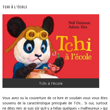
TCHI À L’ÉCOLE
« Dr Wertham / L’homme qui étudia les tueurs en série » - Un Métier à Risque !
Assassin's Creed Black Flag Resynced
« Le Vent dand les Saules » - Une Belle Histoire !
« Damn Them All » - Un duo de Choc !
« Love is a Boxing Ring (Tomes 1 & 2) » – Un Passé Trouble !
« WOLF-MAN / Integrale Tomes 1 et 2 » - Cruelle Vengeance !
Tchi à l’école
Vous avez vu la couverture de ce livre et soudain vous vous êtes
souvenu de la caractéristique principale de Tchi… Si oui, surtout
ne dites rien. Je suis sûr qu’il y a hélas quelques « malheureux » qui