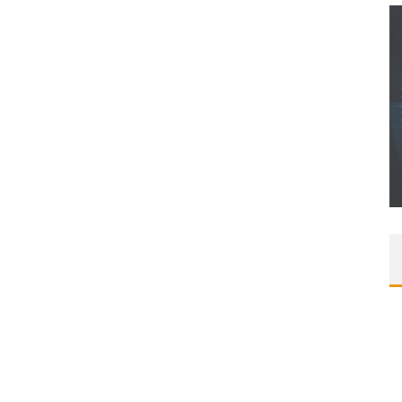
CONCOURS : CALENDRIER DE L’AVENT – UNE
COPIE DU JEU « GRID, ULTIMATE EDITION »
SUR XBOX ONE OU PS4
Daily Passions