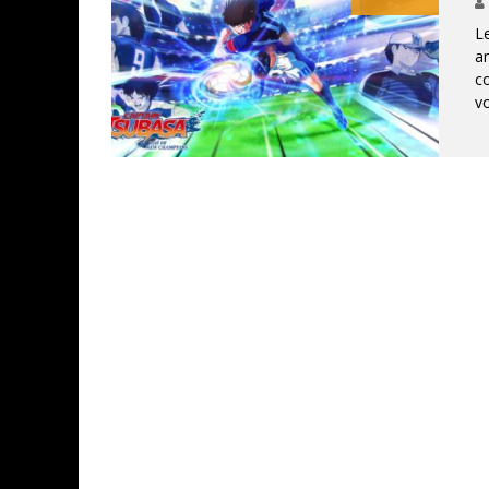
Le
an
c
ASSASSIN'S CREED BLACK FLAG 
vo
« LE VENT DAND LES SAULES » 
« DAMN THEM ALL » - UN DUO 
YOSHI AND THE MYSTERIOUS 