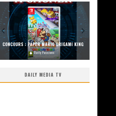
CONCOURS : PAPER MARIO ORIGAMI KING
CONC
Daily Passions
DAILY MEDIA TV