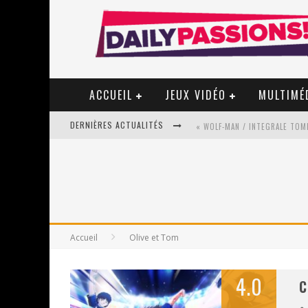
ACCUEIL
JEUX VIDÉO
MULTIMÉ
DERNIÈRES ACTUALITÉS
« WOLF-MAN / INTEGRALE TOME
« MON VILLAGE RÉVOLTÉ » - 
Accueil
Olive et Tom
STAR FOX
PSYRIVER 2026 : LA MAGIE REV
4.0
C
« MOFUSAND / PARLER JAPONAI