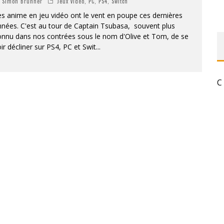
Simon Brunner
Jeux vidéo
,
PC
,
PS4
,
Switch
«
DR WERTHAM / L’HOMME QUI ÉTUDIA LES TUEURS EN SÉRIE » - UN MÉTIER À RISQUE !
s anime en jeu vidéo ont le vent en poupe ces dernières
nées. C'est au tour de Captain Tsubasa, souvent plus
onnu dans nos contrées sous le nom d'Olive et Tom, de se
RESYNCED
ir décliner sur PS4, PC et Swit
...
- UNE BELLE HISTOIRE !
DE CHOC !
C
BOOK