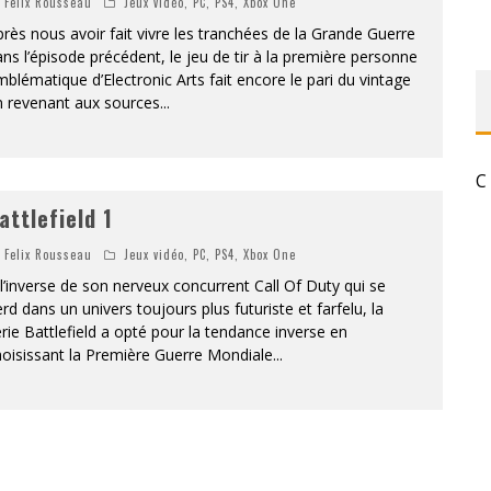
Felix Rousseau
Jeux vidéo
,
PC
,
PS4
,
Xbox One
rès nous avoir fait vivre les tranchées de la Grande Guerre
RESYNCED
ns l’épisode précédent, le jeu de tir à la première personne
blématique d’Electronic Arts fait encore le pari du vintage
- UNE BELLE HISTOIRE !
n revenant aux sources
...
DE CHOC !
ES 1 & 2) » – UN PASSÉ TROUBLE !
C
attlefield 1
S 1 ET 2 » - CRUELLE VENGEANCE !
Felix Rousseau
Jeux vidéo
,
PC
,
PS4
,
Xbox One
l’inverse de son nerveux concurrent Call Of Duty qui se
rd dans un univers toujours plus futuriste et farfelu, la
rie Battlefield a opté pour la tendance inverse en
oisissant la Première Guerre Mondiale
...