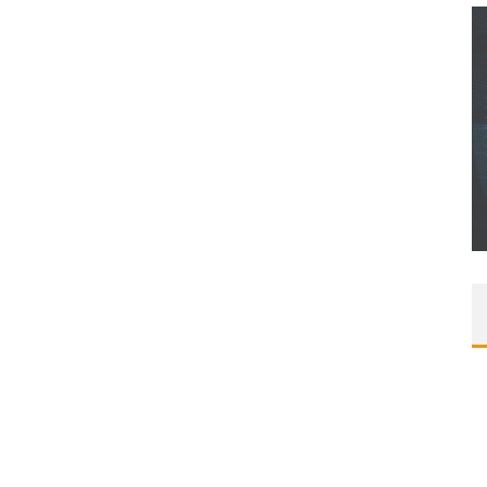
CONCOURS : CALENDRIER DE L’AVENT – UNE
COPIE DU JEU « GRID, ULTIMATE EDITION »
SUR XBOX ONE OU PS4
Daily Passions