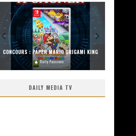
CONCOURS : PAPER MARIO ORIGAMI KING
CONC
Daily Passions
DAILY MEDIA TV