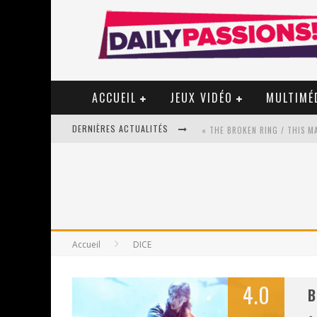
ACCUEIL
JEUX VIDÉO
MULTIMÉ
DERNIÈRES ACTUALITÉS
« MON VILLAGE RÉVOLTÉ » - 
STAR FOX
Accueil
DICE
PSYRIVER 2026 : LA MAGIE REV
« MOFUSAND / PARLER JAPONAI
4.0
B