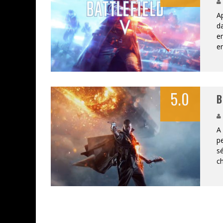
Ap
ASSASSIN'S CREED BLACK FLAG 
da
em
« LE VENT DAND LES SAULES » 
e
« DAMN THEM ALL » - UN DUO 
« LOVE IS A BOXING RING (TOM
5.0
B
« WOLF-MAN / INTEGRALE TOME
A 
pe
sé
ch