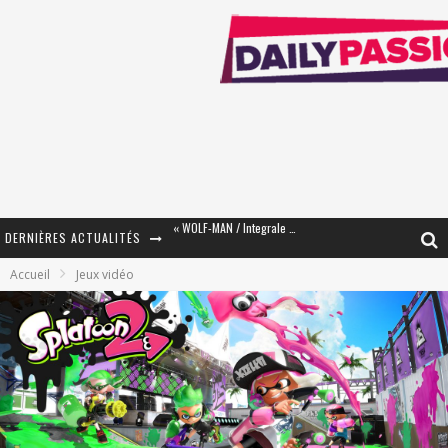
DERNIÈRES ACTUALITÉS
« The Broken Ring / This Mariage Will Fail Anyway » (Tome 2) – Préparer sa vengeance…
Accueil
Jeux vidéo
« Mon Village Révolté » - Combattre un Projet !
« Le Béton et le Bambou / Propositions pour Mayotte et le Monde. » - Améliorations !
Star Fox
PsyRiver 2026 : la magie revient sur les rives de l’Aar
« MOFUSAND / Parler Japonais » – Des Expressions Pratiques !