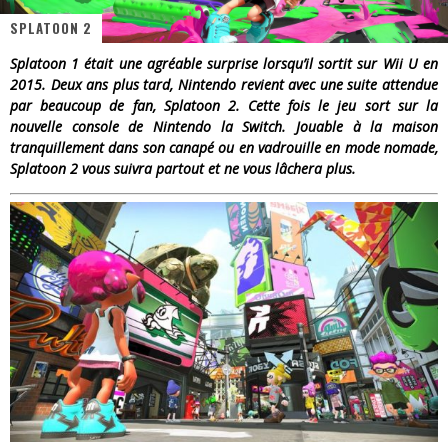
SPLATOON 2
« Dr Wertham / L’homme qui étudia les tueurs en série » - Un Métier à Risque !
Splatoon 1 était une agréable surprise lorsqu’il sortit sur Wii U en
Assassin's Creed Black Flag Resynced
2015. Deux ans plus tard, Nintendo revient avec une suite attendue
par beaucoup de fan, Splatoon 2. Cette fois le jeu sort sur la
« Le Vent dand les Saules » - Une Belle Histoire !
nouvelle console de Nintendo la Switch. Jouable à la maison
tranquillement dans son canapé ou en vadrouille en mode nomade,
« Damn Them All » - Un duo de Choc !
Splatoon 2 vous suivra partout et ne vous lâchera plus.
Yoshi and the mysterious book
« WOLF-MAN / Integrale Tomes 1 et 2 » - Cruelle Vengeance !