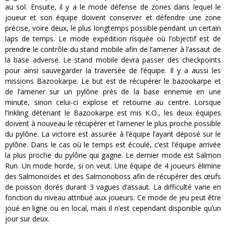
au sol. Ensuite, il y a le mode défense de zones dans lequel le
joueur et son équipe doivent conserver et défendre une zone
précise, voire deux, le plus longtemps possible pendant un certain
laps de temps. Le mode expédition risquée où l’objectif est de
prendre le contrôle du stand mobile afin de l’amener à l’assaut de
la base adverse. Le stand mobile devra passer des checkpoints
pour ainsi sauvegarder la traversée de l’équipe. Il y a aussi les
missions Bazookarpe. Le but est de récupérer le bazookarpe et
de l’amener sur un pylône près de la base ennemie en une
minute, sinon celui-ci explose et retourne au centre. Lorsque
l’Inkling détenant le Bazookarpe est mis K.O., les deux équipes
doivent à nouveau le récupérer et l’amener le plus proche possible
du pylône. La victoire est assurée à l’équipe l’ayant déposé sur le
pylône. Dans le cas où le temps est écoulé, c’est l’équipe arrivée
la plus proche du pylône qui gagne. Le dernier mode est Salmon
Run. Un mode horde, si on veut. Une équipe de 4 joueurs élimine
des Salmonoïdes et des Salmonoboss afin de récupérer des œufs
de poisson dorés durant 3 vagues d’assaut. La difficulté varie en
fonction du niveau attribué aux joueurs. Ce mode de jeu peut être
joué en ligne ou en local, mais il n’est cependant disponible qu’un
jour sur deux.