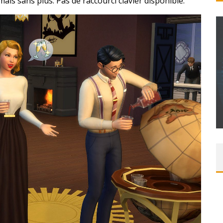
is sans plus. Pas de raccourci clavier disponible.
T – UNE
ITION »
CONCOURS : PAPER MARIO ORIGAMI KING
Daily Passions