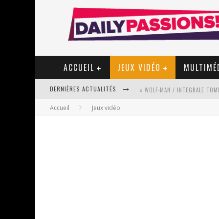
ACCUEIL
JEUX VIDÉO
MULTIMÉ
DERNIÈRES ACTUALITÉS
Accueil
Jeux vidéo
« MON VILLAGE RÉVOLTÉ » - 
STAR FOX
PSYRIVER 2026 : LA MAGIE REV
« MOFUSAND / PARLER JAPONAI