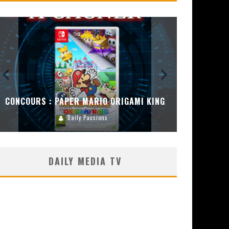
CONCOURS :
ENCEINT
CONCOURS : DREAMS SUR PS4
Carlos Mühlig
DAILY MEDIA TV