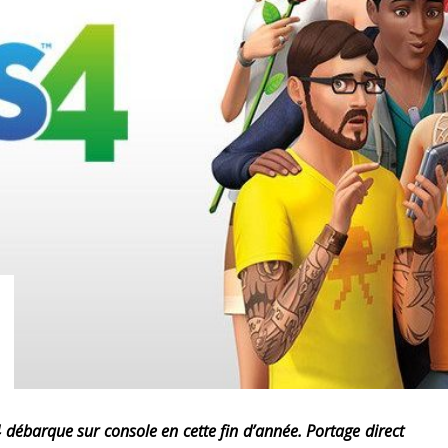
RESYNCED
- UNE BELLE HISTOIRE !
DE CHOC !
BOOK
S 1 ET 2 » - CRUELLE VENGEANCE !
débarque sur console en cette fin d’année. Portage direct