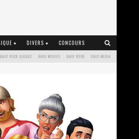
IQUE
DIVERS
CONCOURS
DAILY ROCK QUEBEC
DAILY MOVIES
DAILY ROCK
DAILY MEDIA