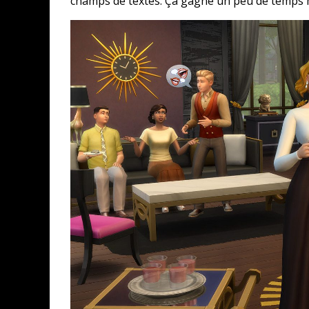
champs de textes. Ça gagne un peu de temps ma
CONCOURS : CALENDRIER DE L’AVEN
COPIE DU JEU « GRID, ULTIMATE ED
SUR XBOX ONE OU PS4
Daily Passions