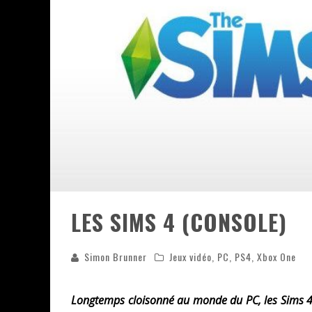
ASSASSIN'S CREED BLACK FLAG 
« LE VENT DAND LES SAULES » 
« DAMN THEM ALL » - UN DUO 
YOSHI AND THE MYSTERIOUS 
« WOLF-MAN / INTEGRALE TOME
LES SIMS 4 (CONSOLE)
Simon Brunner
Jeux vidéo
,
PC
,
PS4
,
Xbox One
Longtemps cloisonné au monde du PC, les Sims 4 