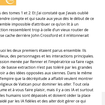
 des tomes 1 et 2. Et j’ai constaté que j’avais oublié
rendre compte et qui saute aux yeux dès le début de ce
emble impossible d’attribuer ce qu’on lit à un
ction ressemblent trop à celle d’un vieux routier de
 se cache derrière John Crossford et il m’étonnerait
oi les deux premiers étaient parus ensemble. Ils
 lieux, des personnages et les interactions principales.
ession menée par Renner et l’impératrice va faire rage.
de basse extraction n’est pas toléré par les grandes
ouvoir a des idées opposées aux siennes. Dans le même
’empire que la décrépitude a affaibli veulent montrer
religieux de Vatican pour dominer les
alter
. Tout cela
me et à vous faire plaisir, mais il y a ces IA et surtout
 les humains sont dépassés et doivent céder la place
dé par les IA fidèles et des a
lter
doit gérer ce qui