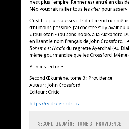
n’est plus l’empire, Renner est entré en dissi
Néo voudrait rallier tous les
alter
pour asservi
C’est toujours aussi violent et meurtrier même
d’humains possible. J’ai cherché s’il y avait e
« feuilleton » (au sens noble, à la Alexandre D
en lisant le nom français de John Crossford… A
Bohême et l’ivraie
du regretté Ayerdhal (Au Diabl
même gourmandise que les Crossford. Même et 
Bonnes lectures…
Second Œkumène, tome 3 : Providence
Auteur : John Crossford
Editeur : Critic
https://editions.critic.fr/
SECOND ŒKUMÈNE, TOME 3 : PROVIDENCE