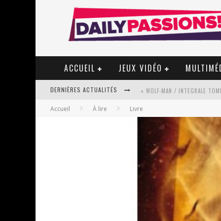
ACCUEIL
JEUX VIDÉO
MULTIMÉ
DERNIÈRES ACTUALITÉS
« WOLF-MAN / INTEGRALE TOME
Accueil
À lire
Livre
« MON VILLAGE RÉVOLTÉ » - 
STAR FOX
PSYRIVER 2026 : LA MAGIE REV
« MOFUSAND / PARLER JAPONAI