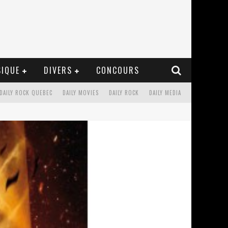
IQUE
DIVERS
CONCOURS
DAILY ROCK QUEBEC
DAILY MOVIES
DAILY ROCK
DAILY MEDIA