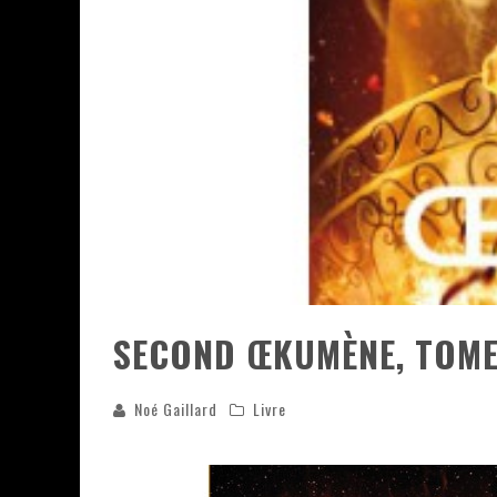
ASSASSIN'S CREED BLACK FLAG 
« LE VENT DAND LES SAULES » 
« DAMN THEM ALL » - UN DUO 
YOSHI AND THE MYSTERIOUS 
SECOND ŒKUMÈNE, TOME
Noé Gaillard
Livre