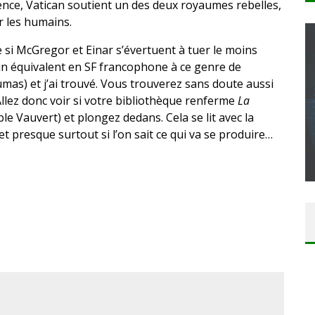
dence, Vatican soutient un des deux royaumes rebelles,
r les humains.
 si McGregor et Einar s’évertuent à tuer le moins
u un équivalent en SF francophone à ce genre de
umas) et j’ai trouvé. Vous trouverez sans doute aussi
llez donc voir si votre bibliothèque renferme
CONCOURS : CALENDRIER DE L’AVENT – UNE
La
e Vauvert) et plongez dedans. Cela se lit avec la
COPIE DU JEU « GRID, ULTIMATE EDITION »
presque surtout si l’on sait ce qui va se produire…
SUR XBOX ONE OU PS4
Daily Passions