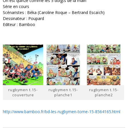
On est quinze comme les 5 doigts de la main
Série en cours
Scénaristes : Béka (Caroline Roque – Bertrand Escaïch)
Dessinateur : Poupard
Editeur : Bamboo
rugbymen t.15-
rugbymen t.15-
rugbymen t.15-
couverture
planche1
planche2
http://www.bamboo.fr/bd-les-rugbymen-tome-15-8564165.html