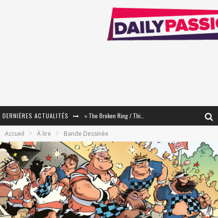
DERNIÈRES ACTUALITÉS
« The Broken Ring / This Mariage Will Fail Anyway » (Tome 2) – Préparer sa vengeance…
Accueil
À lire
Bande Dessinée
« Mon Village Révolté » - Combattre un Projet !
« Le Béton et le Bambou / Propositions pour Mayotte et le Monde. » - Améliorations !
Star Fox
PsyRiver 2026 : la magie revient sur les rives de l’Aar
« MOFUSAND / Parler Japonais » – Des Expressions Pratiques !