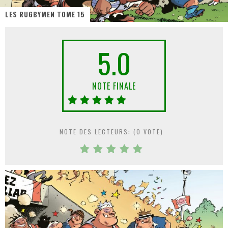
LES RUGBYMEN TOME 15
« Dr Wertham / L’homme qui étudia les tueurs en série » - Un Métier à Risque !
Assassin's Creed Black Flag Resynced
5.0
« Le Vent dand les Saules » - Une Belle Histoire !
« Damn Them All » - Un duo de Choc !
NOTE FINALE
« Love is a Boxing Ring (Tomes 1 & 2) » – Un Passé Trouble !
« WOLF-MAN / Integrale Tomes 1 et 2 » - Cruelle Vengeance !
NOTE DES LECTEURS: (
0
VOTE)