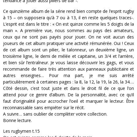
tendance à jouer aussi piliers de bar -.
Ce quinzième album de la série rend bien compte de l’esprit rugby
à 15 – on supposera qu’à 7 ou à 13, il en reste quelques traces-.
L’esprit est dans le titre : « On est quinze comme les 5 doigts de la
main ». A première vue, nous sommes au pays des amateurs,
ceux qui ne sont pas payés pour jouer. On ne voit aucun des
joueurs de cet album pratiquer une activité rémunérée. Oui ! Ceux
de cet album sont un pilier, le talonneur, un deuxième ligne, un
troisième ligne, le demi de mélée et capitaine, un 3/4 et l’arrière,
et bien sûr l’entraîneur. Je vous laisse découvrir les gags, et vous
recommande de faire très attention aux panneaux publicitaire et
autres enseignes… Pour ma part, je me suis arrêté
particulièrement à certaines pages : la 8, la 12, la 19, la 26, la 34….
Côté dessin, c’est tout juste et dans le droit fil de ce que l’on
attend pour ce genre d’album. De la personnalité, avec ce qu’il
faut d’originalité pour accrocher l’oeil et marquer le lecteur. Être
reconnaissable sans empiéter sur le récit.
A suivre… sans oublier de complèter votre collection.
Bonne lecture.
Les rugbymen t.15