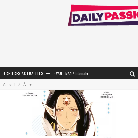
DERNIÈRES ACTUALITÉS
« WOLF-MAN / Integrale Tomes 1 et 2 » - Cruelle Vengeance !
Accueil
À lire
« The Broken Ring / This Mariage Will Fail Anyway » (Tome 2) – Préparer sa vengeance…
« Mon Village Révolté » - Combattre un Projet !
« Le Béton et le Bambou / Propositions pour Mayotte et le Monde. » - Améliorations !
Star Fox
PsyRiver 2026 : la magie revient sur les rives de l’Aar