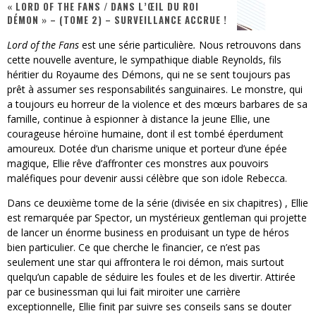
« LORD OF THE FANS / DANS L’ŒIL DU ROI
DÉMON » – (TOME 2) – SURVEILLANCE ACCRUE !
« MOFUSAND / Parler Japonais » – Des Expressions Pratiques !
Lord of the Fans
est une série particulière
.
Nous retrouvons dans
« Dr Wertham / L’homme qui étudia les tueurs en série » - Un Métier à Risque !
cette nouvelle aventure, le sympathique diable Reynolds, fils
héritier du Royaume des Démons, qui ne se sent toujours pas
Assassin's Creed Black Flag Resynced
prêt à assumer ses responsabilités sanguinaires. Le monstre, qui
a toujours eu horreur de la violence et des mœurs barbares de sa
« Le Vent dand les Saules » - Une Belle Histoire !
famille, continue à espionner à distance la jeune Ellie, une
courageuse héroïne humaine, dont il est tombé éperdument
« Damn Them All » - Un duo de Choc !
amoureux. Dotée d’un charisme unique et porteur d’une épée
Yoshi and the mysterious book
magique, Ellie rêve d’affronter ces monstres aux pouvoirs
maléfiques pour devenir aussi célèbre que son idole Rebecca.
Dans ce deuxième tome de la série (divisée en six chapitres) , Ellie
est remarquée par Spector, un mystérieux gentleman qui projette
de lancer un énorme business en produisant un type de héros
bien particulier. Ce que cherche le financier, ce n’est pas
seulement une star qui affrontera le roi démon, mais surtout
quelqu’un capable de séduire les foules et de les divertir. Attirée
par ce businessman qui lui fait miroiter une carrière
exceptionnelle, Ellie finit par suivre ses conseils sans se douter