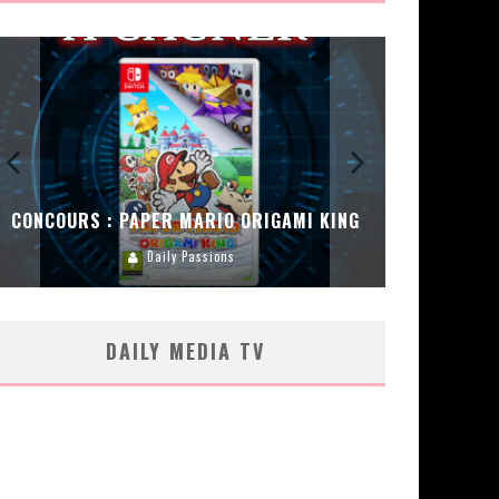
CONCOURS : PAPER MARIO ORIGAMI KING
CONC
Daily Passions
DAILY MEDIA TV