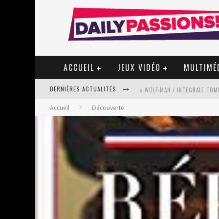
ACCUEIL
JEUX VIDÉO
MULTIMÉ
DERNIÈRES ACTUALITÉS
« WOLF-MAN / INTEGRALE TOME
Accueil
Découverte
« MON VILLAGE RÉVOLTÉ » - 
STAR FOX
PSYRIVER 2026 : LA MAGIE REV
« MOFUSAND / PARLER JAPONAI