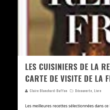
ASSASSIN'S CREED BLACK FLAG 
« LE VENT DAND LES SAULES » 
« DAMN THEM ALL » - UN DUO 
YOSHI AND THE MYSTERIOUS 
LES CUISINIERS DE LA 
CARTE DE VISITE DE LA 
Claire Blanchard-Buffon
Découverte
,
Livre
Les meilleures recettes sélectionnées dans ce l