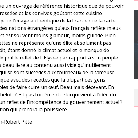
sque un ouvrage de référence historique que de pouvoir
ressées et les convives goûtant cette cuisine
n pour l’image authentique de la France que la carte
es nations étrangères qu’aux français reflète mieux
pect est souvent moins glamour, moins guindé. Bien
cettes ne représente qu’une élite absolument pas
CONCOURS : CALENDRIER DE L’AVENT – UNE
 dit, étant donné le climat actuel et le manque de
COPIE DU JEU « GRID, ULTIMATE EDITION »
le poil le reflet de L’Elysée par rapport à son peuple
SUR XBOX ONE OU PS4
s beau livre au contenu aussi vide qu’inutilement
Daily Passions
s qui se sont succédés aux fourneaux de la fameuse
tique avec des recettes que la plupart des gens
les de faire cuire un œuf. Beau mais décevant. En
helot n’est pas forcément celui qui vient à l’idée du
un reflet de l’incompétence du gouvernement actuel ?
tion qui prendra la poussière.
n-Robert Pitte