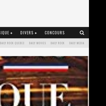
IQUE
DIVERS
CONCOURS
DAILY ROCK QUEBEC
DAILY MOVIES
DAILY ROCK
DAILY MEDIA