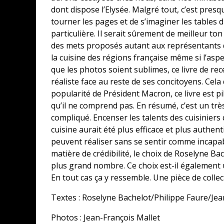
dont dispose l’Elysée. Malgré tout, c’est pre
tourner les pages et de s’imaginer les tables d
particulière. Il serait sûrement de meilleur to
des mets proposés autant aux représentants d
la cuisine des régions française même si l’as
que les photos soient sublimes, ce livre de re
réaliste face au reste de ses concitoyens. Cela
popularité de Président Macron, ce livre est pi
qu’il ne comprend pas. En résumé, c’est un trè
compliqué. Encenser les talents des cuisinier
cuisine aurait été plus efficace et plus authen
peuvent réaliser sans se sentir comme incapab
matière de crédibilité, le choix de Roselyne Bac
plus grand nombre. Ce choix est-il également 
En tout cas ça y ressemble. Une pièce de collec
Textes : Roselyne Bachelot/Philippe Faure/Jea
Photos : Jean-François Mallet