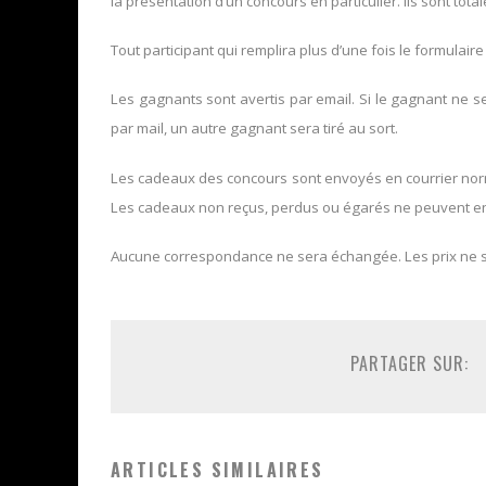
la présentation d’un concours en particulier. Ils sont tota
Tout participant qui remplira plus d’une fois le formulaire
Les gagnants sont avertis par email. Si le gagnant ne 
par mail, un autre gagnant sera tiré au sort.
Les cadeaux des concours sont envoyés en courrier norma
Les cadeaux non reçus, perdus ou égarés ne peuvent en
Aucune correspondance ne sera échangée. Les prix ne 
PARTAGER SUR:
ARTICLES SIMILAIRES