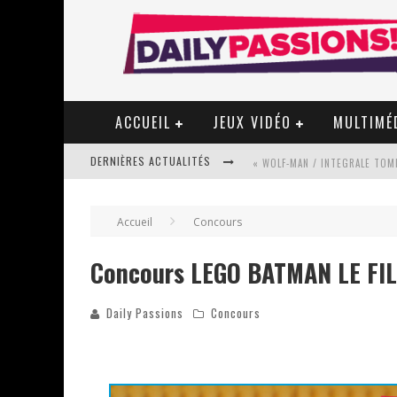
ACCUEIL
JEUX VIDÉO
MULTIMÉ
DERNIÈRES ACTUALITÉS
« WOLF-MAN / INTEGRALE TOME
Accueil
Concours
« MON VILLAGE RÉVOLTÉ » - 
Concours LEGO BATMAN LE FI
Daily Passions
Concours
STAR FOX
PSYRIVER 2026 : LA MAGIE REV
« MOFUSAND / PARLER JAPONAI