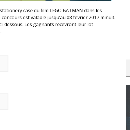
n stationery case du film LEGO BATMAN dans les
 concours est valable jusqu’au 08 février 2017 minuit.
ci-dessous. Les gagnants recevront leur lot
.
CONCOURS : CALENDRIER DE L’AVENT – UNE
COPIE DU JEU « GRID, ULTIMATE EDITION »