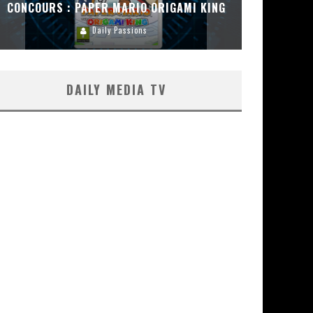
CONCOURS : PAPER MARIO ORIGAMI KING
CONC
Daily Passions
DAILY MEDIA TV