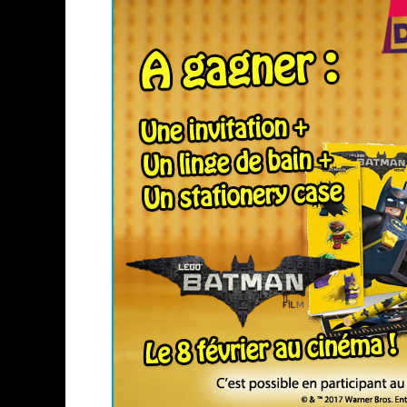
ASSASSIN'S CREED BLACK FLAG 
« LE VENT DAND LES SAULES » 
« DAMN THEM ALL » - UN DUO 
YOSHI AND THE MYSTERIOUS 