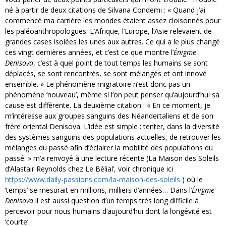
né à partir de deux citations de Silvana Condemi : « Quand j’ai
commencé ma carrière les mondes étaient assez cloisonnés pour
les paléoanthropologues. L’Afrique, l’Europe, l’Asie relevaient de
grandes cases isolées les unes aux autres. Ce qui a le plus changé
ces vingt dernières années, et c’est ce que montre l’
Énigme
Denisova
, c’est à quel point de tout temps les humains se sont
déplacés, se sont rencontrés, se sont mélangés et ont innové
ensemble. » Le phénomène migratoire n’est donc pas un
phénomène ‘nouveau’, même si l’on peut penser qu’aujourd’hui sa
cause est différente. La deuxième citation : « En ce moment, je
m’intéresse aux groupes sanguins des Néandertaliens et de son
frère oriental Denisova. L’idée est simple : tenter, dans la diversité
des systèmes sanguins des populations actuelles, de retrouver les
mélanges du passé afin d’éclairer la mobilité des populations du
passé. » m’a renvoyé à une lecture récente (La Maison des Soleils
d’Alastair Reynolds chez Le Bélial’, voir chronique ici
https://www.daily-passions.com/la-maison-des-soleils
) où le
‘temps’ se mesurait en millions, milliers d’années… Dans l’
Énigme
Denisova
il est aussi question d’un temps très long difficile à
percevoir pour nous humains d’aujourd’hui dont la longévité est
‘courte’.