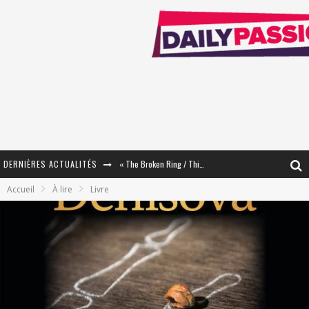
DERNIÈRES ACTUALITÉS
« Mon Village Révolté » - Combattre un Projet !
Accueil
À lire
Livre
« Le Béton et le Bambou / Propositions pour Mayotte et le Monde. » - Améliorations !
Star Fox
PsyRiver 2026 : la magie revient sur les rives de l’Aar
« MOFUSAND / Parler Japonais » – Des Expressions Pratiques !
« Dr Wertham / L’homme qui étudia les tueurs en série » - Un Métier à Risque !