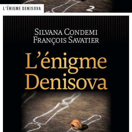
L’ÉNIGME DENISOVA
Assassin's Creed Black Flag Resynced
« Le Vent dand les Saules » - Une Belle Histoire !
« Damn Them All » - Un duo de Choc !
« Love is a Boxing Ring (Tomes 1 & 2) » – Un Passé Trouble !
« WOLF-MAN / Integrale Tomes 1 et 2 » - Cruelle Vengeance !
« The Broken Ring / This Mariage Will Fail Anyway » (Tome 2) – Préparer sa vengeance…