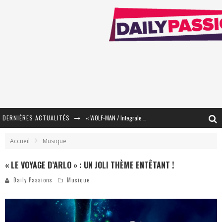
DERNIÈRES ACTUALITÉS
« WOLF-MAN / Integrale Tomes 1 et 2 » - Cruelle Vengeance !
« The Broken Ring / This Mariage Will Fail Anyway » (Tome 2) – Préparer sa vengeance…
Accueil
Musique
« Mon Village Révolté » - Combattre un Projet !
« LE VOYAGE D’ARLO » : UN JOLI THÈME ENTÊTANT !
« Le Béton et le Bambou / Propositions pour Mayotte et le Monde. » - Améliorations !
Daily Passions
Musique
Star Fox
PsyRiver 2026 : la magie revient sur les rives de l’Aar