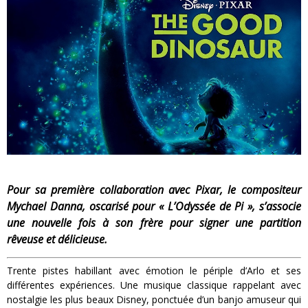
« MOFUSAND / Parler Japonais » – Des Expressions Pratiques !
« Dr Wertham / L’homme qui étudia les tueurs en série » - Un Métier à Risque !
Assassin's Creed Black Flag Resynced
« Le Vent dand les Saules » - Une Belle Histoire !
« Damn Them All » - Un duo de Choc !
Yoshi and the mysterious book
Pour sa première collaboration avec Pixar, le compositeur
Mychael Danna, oscarisé pour « L’Odyssée de Pi », s’associe
une nouvelle fois à son frère pour signer une partition
rêveuse et délicieuse.
Trente pistes habillant avec émotion le périple d’Arlo et ses
différentes expériences. Une musique classique rappelant avec
nostalgie les plus beaux Disney, ponctuée d’un banjo amuseur qui