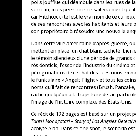
poils joufflue qui déambule dans les rues de 
surnom, mais personne ne sait vraiment qui il es
car Hitchcock (tel est le vrai nom de ce curieux 
de ses rencontres avec les habitants et leurs p
son propriétaire à résoudre une nouvelle enq
Dans cette ville américaine d’après-guerre, o
mettent en place, un chat blanc tacheté, bien e
le témoin silencieux d’une période de grands
résidentiels, l’essor de l’industrie du cinéma e
pérégrinations de ce chat des rues nous emmèn
le funiculaire « Angels Flight » et tous les coi
noms qu’il fait de rencontres (Brush, Pancake,
cache quelqu’un à la trajectoire de vie particuli
l’image de l’histoire complexe des États-Unis.
Ce récit de 192 pages est basé sur un projet 
Tantei Monogatari – Story of Los Angeles Detectiv
acolyte Alan. Dans ce one shot, le scénario est 
agence.