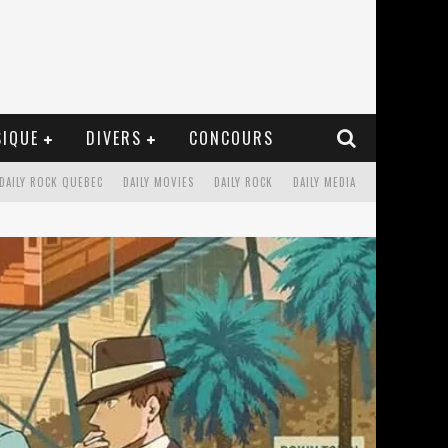
IQUE
DIVERS
CONCOURS
DAILY ROCK QUEBEC
DAILY MOVIES
DAILY ROCK
DAILY MEDIA