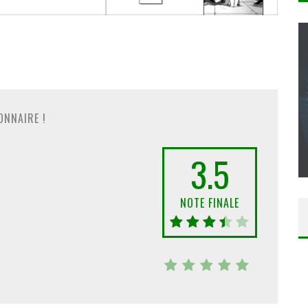
CONCOURS : CALENDRIER DE L’AVENT – UNE
COPIE DU JEU « GRID, ULTIMATE EDITION »
ONNAIRE !
SUR XBOX ONE OU PS4
3.5
Daily Passions
NOTE FINALE