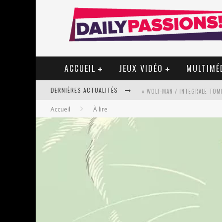
ACCUEIL
JEUX VIDÉO
MULTIMÉ
DERNIÈRES ACTUALITÉS
« WOLF-MAN / INTEGRALE TOME
Accueil
À lire
« MON VILLAGE RÉVOLTÉ » - 
STAR FOX
PSYRIVER 2026 : LA MAGIE REV
« MOFUSAND / PARLER JAPONAI