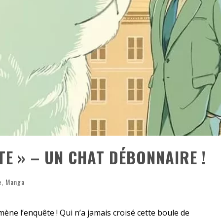
«
DR WERTHAM / L’HOMME QUI ÉTUDIA LES TUEURS EN SÉRIE » - UN MÉTIER À RISQUE !
RESYNCED
- UNE BELLE HISTOIRE !
DE CHOC !
BOOK
TE » – UN CHAT DÉBONNAIRE !
e
,
Manga
ène l’enquête ! Qui n’a jamais croisé cette boule de