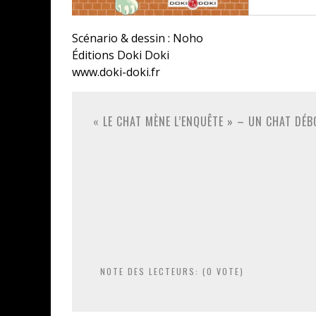
Scénario & dessin : Noho
Éditions Doki Doki
www.doki-doki.fr
« LE CHAT MÈNE L’ENQUÊTE » – UN CHAT DÉB
NOTE DES LECTEURS: (
0
VOTE)