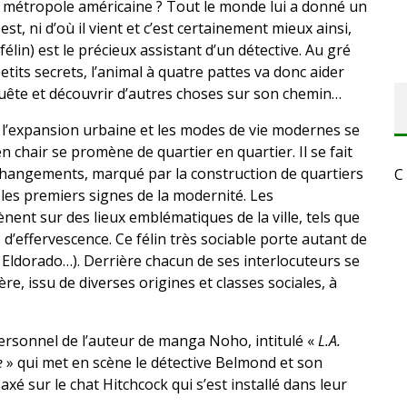
la métropole américaine ? Tout le monde lui a donné un
t, ni d’où il vient et c’est certainement mieux ainsi,
félin) est le précieux assistant d’un détective. Au gré
etits secrets, l’animal à quatre pattes va donc aider
uête et découvrir d’autres choses sur son chemin…
ù l’expansion urbaine et les modes de vie modernes se
n chair se promène de quartier en quartier. Il se fait
 changements, marqué par la construction de quartiers
C
t les premiers signes de la modernité. Les
ent sur des lieux emblématiques de la ville, tels que
ns d’effervescence. Ce félin très sociable porte autant de
 Eldorado…). Derrière chacun de ses interlocuteurs se
ère, issu de diverses origines et classes sociales, à
personnel de l’auteur de manga Noho, intitulé «
L.A.
e
» qui met en scène le détective Belmond et son
axé sur le chat Hitchcock qui s’est installé dans leur