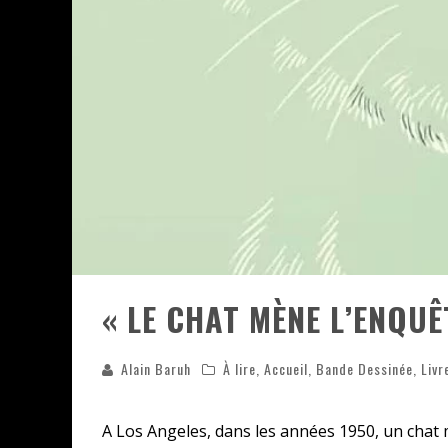
ASSASSIN'S CREED BLACK FLAG 
« LE VENT DAND LES SAULES » 
« DAMN THEM ALL » - UN DUO 
YOSHI AND THE MYSTERIOUS 
« LE CHAT MÈNE L’ENQUÊ
Alain Baruh
À lire
,
Accueil
,
Bande Dessinée
,
Livr
A Los Angeles, dans les années 1950, un chat m