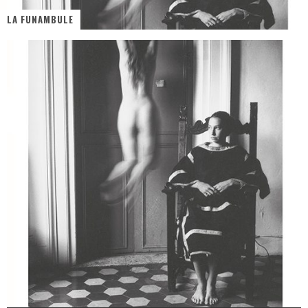
LA FUNAMBULE
« MOFUSAND / Parler Japonais » – Des Expressions Pratiques !
« Dr Wertham / L’homme qui étudia les tueurs en série » - Un Métier à Risque !
Assassin's Creed Black Flag Resynced
« Le Vent dand les Saules » - Une Belle Histoire !
« Damn Them All » - Un duo de Choc !
Yoshi and the mysterious book