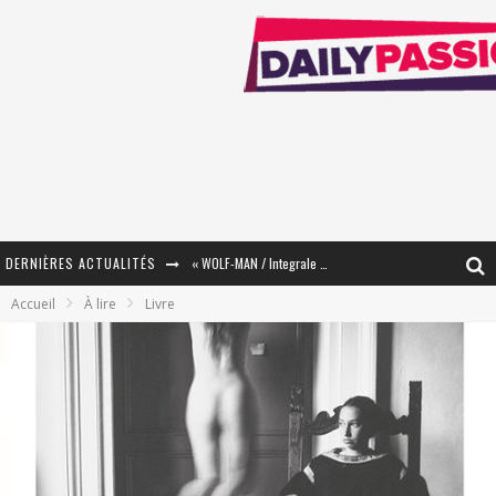
DERNIÈRES ACTUALITÉS
« WOLF-MAN / Integrale Tomes 1 et 2 » - Cruelle Vengeance !
Accueil
À lire
Livre
« The Broken Ring / This Mariage Will Fail Anyway » (Tome 2) – Préparer sa vengeance…
« Mon Village Révolté » - Combattre un Projet !
« Le Béton et le Bambou / Propositions pour Mayotte et le Monde. » - Améliorations !
Star Fox
PsyRiver 2026 : la magie revient sur les rives de l’Aar