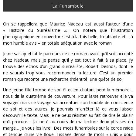
La Funambule
On se rappellera que Maurice Nadeau est aussi l’auteur d’une
« Histoire du Surréalisme »… On notera que l’illustration
photographique en couverture est à la fois belle, troublante et – à
mon humble avis – en totale adéquation avec le roman.
Je ne sais quel fut le parcours de ce roman avant qu’il soit accepté
chez Nadeau mais je pense qu’il y est tout à fait à sa place. J’y
trouve des échos d’un grand surréaliste, Robert Desnos, dont je
ne saurais trop vous recommander la lecture. C’est un premier
roman qui raconte une recherche d’identité, une quête de soi.
Une jeune fille tombe de son fil et en chutant perd la mémoire…
nous dit la quatrième de couverture. Pour la/se retrouver elle va
voyager mais ce voyage va accentuer son trouble de conscience
de soi et des autres. Je pourrais m’arrêter là et vous laisser
découvrir le texte. Mais je ne peux résister au fait de dire le plaisir
qu’il procure… J’ai noté au cours de ma lecture deux phrases en
marge… Je vous les livre : Des mots funambules sur la corde raide
et tendue d’une vie floue. Tissage dense de mots « unis » pour