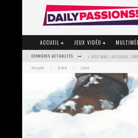
ACCUEIL
JEUX VIDÉO
MULTIMÉ
DERNIÈRES ACTUALITÉS
« WOLF-MAN / INTEGRALE TOME
Accueil
À lire
Livre
« MON VILLAGE RÉVOLTÉ » - 
STAR FOX
PSYRIVER 2026 : LA MAGIE REV
« MOFUSAND / PARLER JAPONAI