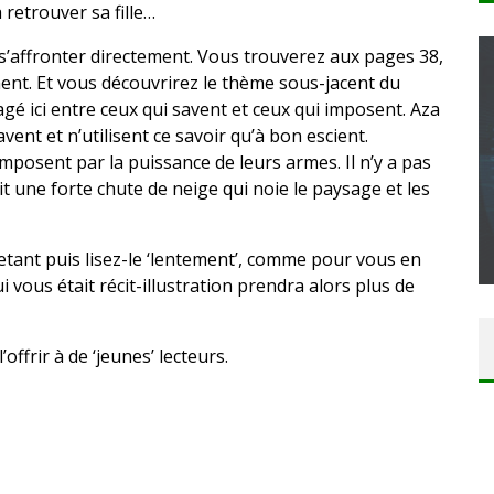
à retrouver sa fille…
 s’affronter directement. Vous trouverez aux pages 38,
ent. Et vous découvrirez le thème sous-jacent du
agé ici entre ceux qui savent et ceux qui imposent. Aza
vent et n’utilisent ce savoir qu’à bon escient.
CONCOURS : CALENDRIER DE L’AVENT – UNE
imposent par la puissance de leurs armes. Il n’y a pas
COPIE DU JEU « GRID, ULTIMATE EDITION »
t une forte chute de neige qui noie le paysage et les
SUR XBOX ONE OU PS4
Daily Passions
letant puis lisez-le ‘lentement’, comme pour vous en
i vous était récit-illustration prendra alors plus de
offrir à de ‘jeunes’ lecteurs.