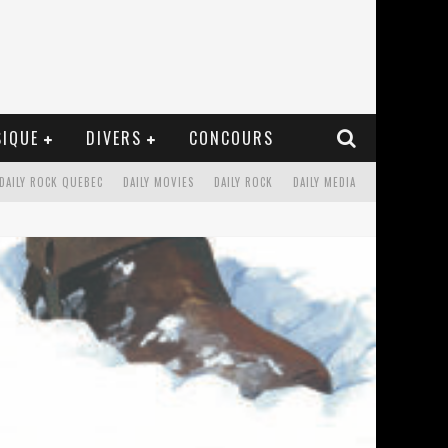
IQUE
DIVERS
CONCOURS
DAILY ROCK QUEBEC
DAILY MOVIES
DAILY ROCK
DAILY MEDIA