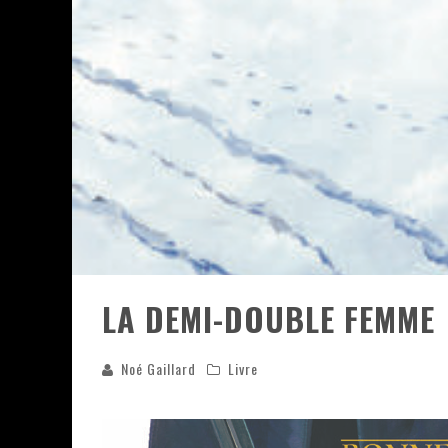
ASSASSIN'S CREED BLACK FLAG 
« LE VENT DAND LES SAULES » 
« DAMN THEM ALL » - UN DUO 
YOSHI AND THE MYSTERIOUS 
LA DEMI-DOUBLE FEMME
Noé Gaillard
Livre