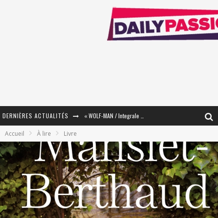
DERNIÈRES ACTUALITÉS
« WOLF-MAN / Integrale Tomes 1 et 2 » - Cruelle Vengeance !
Accueil
À lire
Livre
« The Broken Ring / This Mariage Will Fail Anyway » (Tome 2) – Préparer sa vengeance…
« Mon Village Révolté » - Combattre un Projet !
« Le Béton et le Bambou / Propositions pour Mayotte et le Monde. » - Améliorations !
Star Fox
PsyRiver 2026 : la magie revient sur les rives de l’Aar