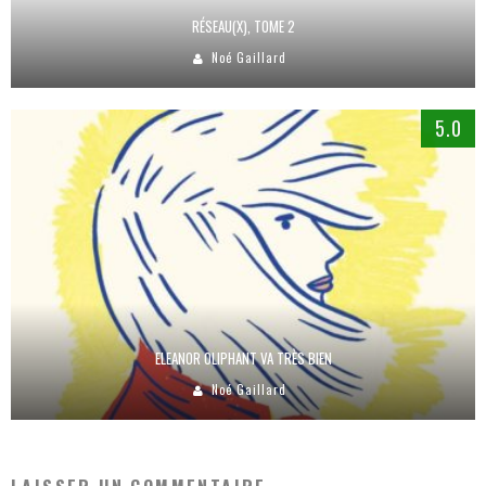
RÉSEAU(X), TOME 2
Noé Gaillard
5.0
ELEANOR OLIPHANT VA TRÈS BIEN
Noé Gaillard