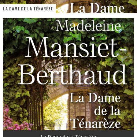
LA DAME DE LA TÉNARÈZE
« MOFUSAND / Parler Japonais » – Des Expressions Pratiques !
« Dr Wertham / L’homme qui étudia les tueurs en série » - Un Métier à Risque !
Assassin's Creed Black Flag Resynced
« Le Vent dand les Saules » - Une Belle Histoire !
« Damn Them All » - Un duo de Choc !
Yoshi and the mysterious book
La Dame de la Ténarèze