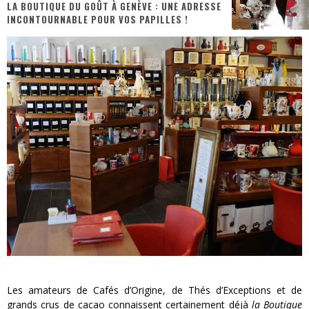
LA BOUTIQUE DU GOÛT À GENÈVE : UNE ADRESSE
INCONTOURNABLE POUR VOS PAPILLES !
PsyRiver 2026 : la magie revient sur les rives de l’Aar
« MOFUSAND / Parler Japonais » – Des Expressions Pratiques !
« Dr Wertham / L’homme qui étudia les tueurs en série » - Un Métier à Risque !
Assassin's Creed Black Flag Resynced
« Le Vent dand les Saules » - Une Belle Histoire !
Splatoon Raiders
Les amateurs de Cafés d’Origine, de Thés d’Exceptions et de
grands crus de cacao connaissent certainement déjà
la Boutique