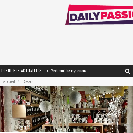
DERNIÈRES ACTUALITÉS
Yoshi and the mysterious book
Accueil
Divers
« WOLF-MAN / Integrale Tomes 1 et 2 » - Cruelle Vengeance !
« The Broken Ring / This Mariage Will Fail Anyway » (Tome 2) – Préparer sa vengeance…
« Mon Village Révolté » - Combattre un Projet !
« Le Béton et le Bambou / Propositions pour Mayotte et le Monde. » - Améliorations !
Star Fox