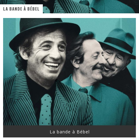
LA BANDE À BÉBEL
PsyRiver 2026 : la magie revient sur les rives de l’Aar
« MOFUSAND / Parler Japonais » – Des Expressions Pratiques !
« Dr Wertham / L’homme qui étudia les tueurs en série » - Un Métier à Risque !
Assassin's Creed Black Flag Resynced
« Le Vent dand les Saules » - Une Belle Histoire !
Splatoon Raiders
La bande à Bébel