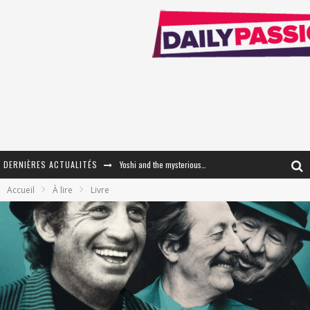
DERNIÈRES ACTUALITÉS
Yoshi and the mysterious book
Accueil
À lire
Livre
« WOLF-MAN / Integrale Tomes 1 et 2 » - Cruelle Vengeance !
« The Broken Ring / This Mariage Will Fail Anyway » (Tome 2) – Préparer sa vengeance…
« Mon Village Révolté » - Combattre un Projet !
« Le Béton et le Bambou / Propositions pour Mayotte et le Monde. » - Améliorations !
Star Fox