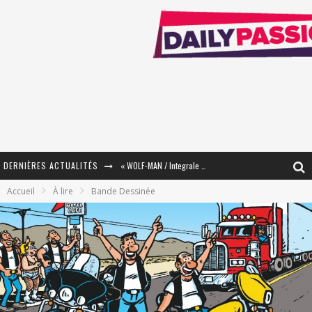
DERNIÈRES ACTUALITÉS
« WOLF-MAN / Integrale Tomes 1 et 2 » - Cruelle Vengeance !
Accueil
À lire
Bande Dessinée
« The Broken Ring / This Mariage Will Fail Anyway » (Tome 2) – Préparer sa vengeance…
« Mon Village Révolté » - Combattre un Projet !
« Le Béton et le Bambou / Propositions pour Mayotte et le Monde. » - Améliorations !
Star Fox
PsyRiver 2026 : la magie revient sur les rives de l’Aar