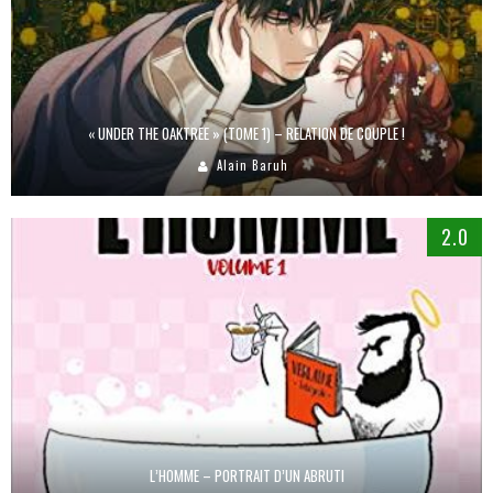
« UNDER THE OAKTREE » (TOME 1) – RELATION DE COUPLE !
Alain Baruh
2.0
L’HOMME – PORTRAIT D’UN ABRUTI