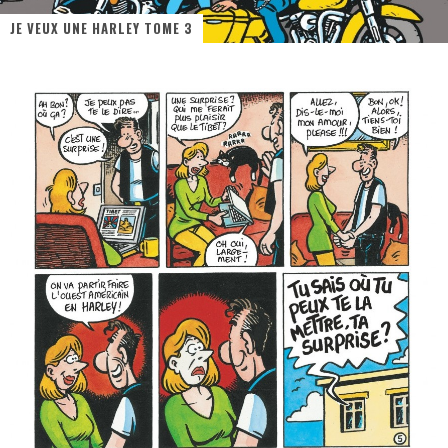
JE VEUX UNE HARLEY TOME 3
« MOFUSAND / Parler Japonais » – Des Expressions Pratiques !
« Dr Wertham / L’homme qui étudia les tueurs en série » - Un Métier à Risque !
Assassin's Creed Black Flag Resynced
« Le Vent dand les Saules » - Une Belle Histoire !
« Damn Them All » - Un duo de Choc !
Yoshi and the mysterious book