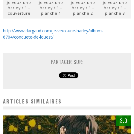
je veux une
je veux une
je veux une
je veux une
harley t.3 –
harley t.3 –
harley t.3 –
harley t.3 –
couverture
planche 1
planche 2
planche 3
http://www.dargaud.com/je-veux-une-harley/album-
6704/conquete-de-louest/
PARTAGER SUR:
ARTICLES SIMILAIRES
3.0