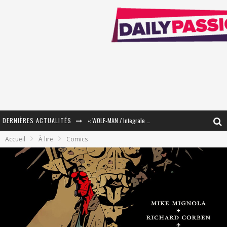
DERNIÈRES ACTUALITÉS
« WOLF-MAN / Integrale Tomes 1 et 2 » - Cruelle Vengeance !
Accueil
À lire
Comics
« The Broken Ring / This Mariage Will Fail Anyway » (Tome 2) – Préparer sa vengeance…
« Mon Village Révolté » - Combattre un Projet !
« Le Béton et le Bambou / Propositions pour Mayotte et le Monde. » - Améliorations !
Star Fox
PsyRiver 2026 : la magie revient sur les rives de l’Aar