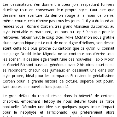
Les dessinateurs s’en donnent à cœur joie, respectant l’univers
d’Hellboy tout en conservant leur propre style. Faut dire que
dessiner une aventure du démon rouge à la main de pierre,
même courte, cela n’arrive pas tous les jours. Et il y a du lourd au
rendez-vous ! Richard Corben, très grand Monsieur du comics, au
style inimitable et marquant, toujours au top ! Rien que pour le
retrouver, l’album vaut le coup d’œil. Mike McMahon nous gratifie
d’une sympathique petite nuit de noce digne d’Hellboy, son dessin
étant cette fois plus proche du cartoon que ce qu’on lui connaît
sur Judge Dredd. Mike Mignola ne se contente pas d’écrire tous
les scenarii, il dessine également l’une des nouvelles. Fábio Moon
et Gabriel Bá sont aussi au générique avec 2 histoires courtes qui
se répondent, chacun des jumeaux en dessinant une dans son
style propre, idéal pour les comparer. Et revient le géniallissime
Corben pour la grande histoire de clôture, superbe pot pourri,
liant toutes les nouvelles lues jusque là.
Le gros défaut du recueil réside dans la brièveté de certains
chapitres, empêchant Hellboy de nous délivrer toute sa force
habituelle. Dérouler une idée sur quelques pages limite l’impact
pour le néophyte et l’afficionado, qui préféreraient alors