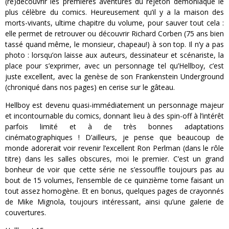
(re)découvrir les premières aventures du rejeton démoniaque le
plus célèbre du comics. Heureusement qu’il y a la maison des
morts-vivants, ultime chapitre du volume, pour sauver tout cela :
elle permet de retrouver ou découvrir Richard Corben (75 ans bien
tassé quand même, le monsieur, chapeau!) à son top. Il n’y a pas
photo : lorsqu’on laisse aux auteurs, dessinateur et scénariste, la
place pour s’exprimer, avec un personnage tel qu’Hellboy, c’est
juste excellent, avec la genèse de son Frankenstein Underground
(chroniqué dans nos pages) en cerise sur le gâteau.
Hellboy est devenu quasi-immédiatement un personnage majeur
et incontournable du comics, donnant lieu à des spin-off à l’intérêt
parfois limité et à de très bonnes adaptations
cinématographiques ! D’ailleurs, je pense que beaucoup de
monde adorerait voir revenir l’excellent Ron Perlman (dans le rôle
titre) dans les salles obscures, moi le premier. C’est un grand
bonheur de voir que cette série ne s’essouffle toujours pas au
bout de 15 volumes, l’ensemble de ce quinzième tome faisant un
tout assez homogène. Et en bonus, quelques pages de crayonnés
de Mike Mignola, toujours intéressant, ainsi qu’une galerie de
couvertures.