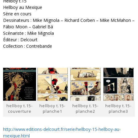
Hellboy t.15
Hellboy au Mexique
Série en cours
Dessinateurs : Mike Mignola – Richard Corben – Mike McMahon –
Fábio Moon – Gabriel Bá
Scénariste : Mike Mignola
Éditeur : Delcourt
Collection : Contrebande
hellboy t.15-
hellboy t.15-
hellboy t.15-
hellboy t.15-
couverture
planche1
planche2
planche3
http://www.editions-delcourt.fr/serie/hellboy-15-hellboy-au-
mexique.html