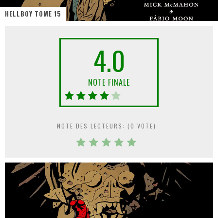
HELLBOY TOME 15
« MOFUSAND / Parler Japonais » – Des Expressions Pratiques !
« Dr Wertham / L’homme qui étudia les tueurs en série » - Un Métier à Risque !
4.0
Assassin's Creed Black Flag Resynced
« Le Vent dand les Saules » - Une Belle Histoire !
NOTE FINALE
« Damn Them All » - Un duo de Choc !
Yoshi and the mysterious book
NOTE DES LECTEURS: (
0
VOTE)