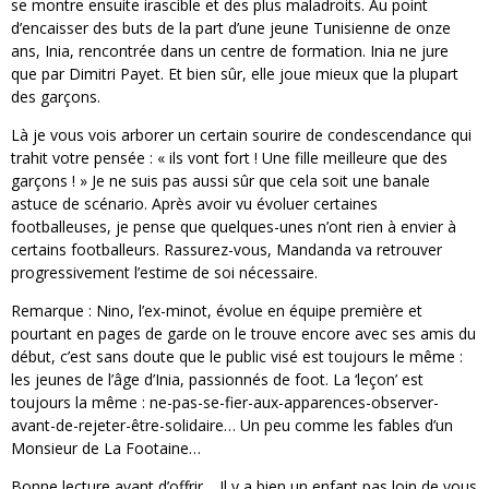
se montre ensuite irascible et des plus maladroits. Au point
d’encaisser des buts de la part d’une jeune Tunisienne de onze
ans, Inia, rencontrée dans un centre de formation. Inia ne jure
que par Dimitri Payet. Et bien sûr, elle joue mieux que la plupart
des garçons.
Là je vous vois arborer un certain sourire de condescendance qui
trahit votre pensée : « ils vont fort ! Une fille meilleure que des
garçons ! » Je ne suis pas aussi sûr que cela soit une banale
astuce de scénario. Après avoir vu évoluer certaines
footballeuses, je pense que quelques-unes n’ont rien à envier à
certains footballeurs. Rassurez-vous, Mandanda va retrouver
progressivement l’estime de soi nécessaire.
Remarque : Nino, l’ex-minot, évolue en équipe première et
pourtant en pages de garde on le trouve encore avec ses amis du
début, c’est sans doute que le public visé est toujours le même :
les jeunes de l’âge d’Inia, passionnés de foot. La ‘leçon’ est
toujours la même : ne-pas-se-fier-aux-apparences-observer-
avant-de-rejeter-être-solidaire… Un peu comme les fables d’un
Monsieur de La Footaine…
Bonne lecture avant d’offrir… Il y a bien un enfant pas loin de vous