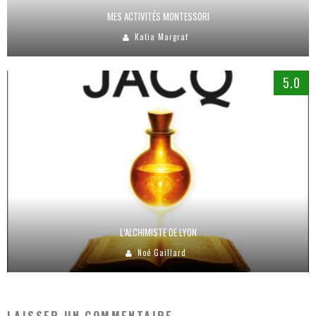
MES ACTIVITÉS MONTESSORI
Katia Margraf
5.0
L’ALCHIMISTE DE LYON
Noé Gaillard
LAISSER UN COMMENTAIRE