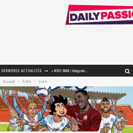
DERNIÈRES ACTUALITÉS
« WOLF-MAN / Integrale Tomes 1 et 2 » - Cruelle Vengeance !
Accueil
À lire
Livre
« The Broken Ring / This Mariage Will Fail Anyway » (Tome 2) – Préparer sa vengeance…
« Mon Village Révolté » - Combattre un Projet !
« Le Béton et le Bambou / Propositions pour Mayotte et le Monde. » - Améliorations !
Star Fox
PsyRiver 2026 : la magie revient sur les rives de l’Aar