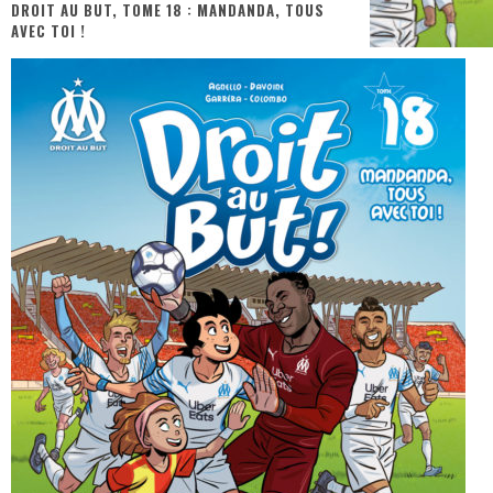
DROIT AU BUT, TOME 18 : MANDANDA, TOUS
AVEC TOI !
« MOFUSAND / Parler Japonais » – Des Expressions Pratiques !
« Dr Wertham / L’homme qui étudia les tueurs en série » - Un Métier à Risque !
Assassin's Creed Black Flag Resynced
« Le Vent dand les Saules » - Une Belle Histoire !
« Damn Them All » - Un duo de Choc !
Yoshi and the mysterious book