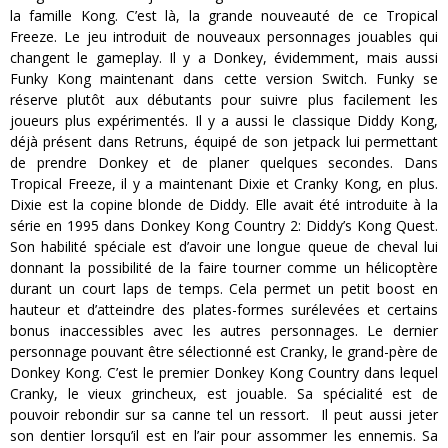
la famille Kong. C’est là, la grande nouveauté de ce Tropical
Freeze. Le jeu introduit de nouveaux personnages jouables qui
changent le gameplay. Il y a Donkey, évidemment, mais aussi
Funky Kong maintenant dans cette version Switch. Funky se
réserve plutôt aux débutants pour suivre plus facilement les
joueurs plus expérimentés. Il y a aussi le classique Diddy Kong,
déjà présent dans Retruns, équipé de son jetpack lui permettant
de prendre Donkey et de planer quelques secondes. Dans
Tropical Freeze, il y a maintenant Dixie et Cranky Kong, en plus.
Dixie est la copine blonde de Diddy. Elle avait été introduite à la
série en 1995 dans Donkey Kong Country 2: Diddy’s Kong Quest.
Son habilité spéciale est d’avoir une longue queue de cheval lui
donnant la possibilité de la faire tourner comme un hélicoptère
durant un court laps de temps. Cela permet un petit boost en
hauteur et d’atteindre des plates-formes surélevées et certains
bonus inaccessibles avec les autres personnages. Le dernier
personnage pouvant être sélectionné est Cranky, le grand-père de
Donkey Kong. C’est le premier Donkey Kong Country dans lequel
Cranky, le vieux grincheux, est jouable. Sa spécialité est de
pouvoir rebondir sur sa canne tel un ressort. Il peut aussi jeter
son dentier lorsqu’il est en l’air pour assommer les ennemis. Sa