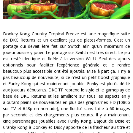
Donkey Kong Country Tropical Freeze est une magnifique suite
de DKC Returns et un excellent jeu de plates-formes. C’est un
portage qui devait être fait sur Switch afin qu’un maximum de
joueur puisse y jouer. Le portage sur Switch est très direct. Le jeu
est resté identique et fidèle à la version Wii U. Seul des ajouts
optionnels pour faciliter l’expérience générale et le rendre
beaucoup plus accessible ont été ajoutés. Mise à part ça, il n’y a
pas beaucoup de nouveauté, si ce n’est un petit boost graphique
et Funky Kong qui est maintenant jouable. Funky est plutôt dédié
aux joueurs débutants. DKC TP reprend le style et le gameplay de
base de DKC Returns et les améliore sur tous les aspects en y
ajoutant pleins de nouveautés en plus des graphismes HD (1080p
sur TV et 648p en nomade), une fluidité sans faille à 60 images
par seconde et des chargements plus courts. Il y a maintenant
cinq personnages jouables avec Funky Kong. L’ajout de Dixie et
Cranky Kong à Donkey et Diddy apporte de la fraicheur au titre et