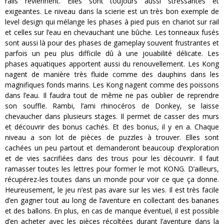
rails reviennent. Elles sont toujours aussi stressantes et
exigeantes. Le niveau dans la scierie est un très bon exemple de
level design qui mélange les phases à pied puis en chariot sur rail
et celles sur l’eau en chevauchant une bûche. Les tonneaux fusés
sont aussi là pour des phases de gameplay souvent frustrantes et
parfois un peu plus difficile dû à une jouabilité délicate. Les
phases aquatiques apportent aussi du renouvellement. Les Kong
nagent de manière très fluide comme des dauphins dans les
magnifiques fonds marins. Les Kong nagent comme des poissons
dans l’eau. Il faudra tout de même ne pas oublier de reprendre
son souffle. Rambi, l’ami rhinocéros de Donkey, se laisse
chevaucher dans plusieurs stages. Il permet de casser des murs
et découvrir des bonus cachés. Et des bonus, il y en a. Chaque
niveau a son lot de pièces de puzzles à trouver. Elles sont
cachées un peu partout et demanderont beaucoup d’exploration
et de vies sacrifiées dans des trous pour les découvrir. Il faut
ramasser toutes les lettres pour former le mot KONG. D’ailleurs,
récupérez-les toutes dans un monde pour voir ce que ça donne.
Heureusement, le jeu n’est pas avare sur les vies. Il est très facile
d’en gagner tout au long de l’aventure en collectant des bananes
et des ballons. En plus, en cas de manque éventuel, il est possible
d’en acheter avec les pièces récoltées durant l’aventure dans la