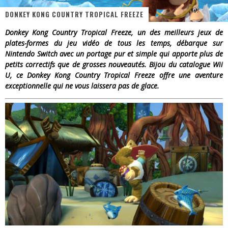
DONKEY KONG COUNTRY TROPICAL FREEZE
« Dr Wertham / L’homme qui étudia les tueurs en série » - Un Métier à Risque !
Donkey Kong Country Tropical Freeze, un des meilleurs jeux de
Assassin's Creed Black Flag Resynced
plates-formes du jeu vidéo de tous les temps, débarque sur
Nintendo Switch avec un portage pur et simple qui apporte plus de
« Le Vent dand les Saules » - Une Belle Histoire !
petits correctifs que de grosses nouveautés. Bijou du catalogue Wii
U, ce Donkey Kong Country Tropical Freeze offre une aventure
« Damn Them All » - Un duo de Choc !
exceptionnelle qui ne vous laissera pas de glace.
Yoshi and the mysterious book
« WOLF-MAN / Integrale Tomes 1 et 2 » - Cruelle Vengeance !