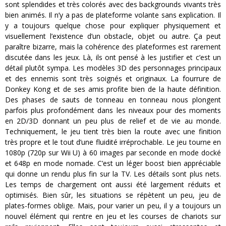
sont splendides et très colorés avec des backgrounds vivants très
bien animés. Il n’y a pas de plateforme volante sans explication. Il
y a toujours quelque chose pour expliquer physiquement et
visuellement l’existence d’un obstacle, objet ou autre. Ça peut
paraître bizarre, mais la cohérence des plateformes est rarement
discutée dans les jeux. Là, ils ont pensé à les justifier et c’est un
détail plutôt sympa. Les modèles 3D des personnages principaux
et des ennemis sont très soignés et originaux. La fourrure de
Donkey Kong et de ses amis profite bien de la haute définition.
Des phases de sauts de tonneau en tonneau nous plongent
parfois plus profondément dans les niveaux pour des moments
en 2D/3D donnant un peu plus de relief et de vie au monde.
Techniquement, le jeu tient très bien la route avec une finition
très propre et le tout d’une fluidité irréprochable. Le jeu tourne en
1080p (720p sur Wii U) à 60 images par seconde en mode docké
et 648p en mode nomade. C’est un léger boost bien appréciable
qui donne un rendu plus fin sur la TV. Les détails sont plus nets.
Les temps de chargement ont aussi été largement réduits et
optimisés. Bien sûr, les situations se répètent un peu, jeu de
plates-formes oblige. Mais, pour varier un peu, il y a toujours un
nouvel élément qui rentre en jeu et les courses de chariots sur