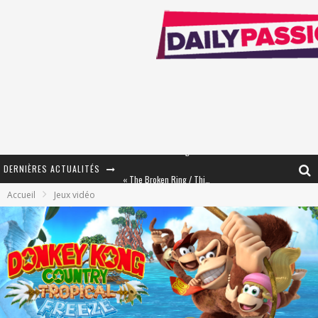
DERNIÈRES ACTUALITÉS
« The Broken Ring / This Mariage Will Fail Anyway » (Tome 2) – Préparer sa vengeance…
Accueil
Jeux vidéo
« Mon Village Révolté » - Combattre un Projet !
« Le Béton et le Bambou / Propositions pour Mayotte et le Monde. » - Améliorations !
Star Fox
PsyRiver 2026 : la magie revient sur les rives de l’Aar
« MOFUSAND / Parler Japonais » – Des Expressions Pratiques !