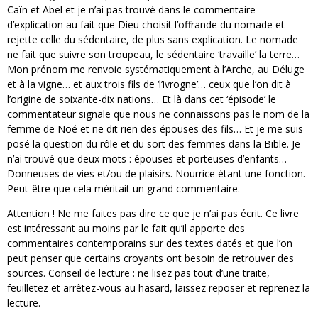
Caïn et Abel et je n’ai pas trouvé dans le commentaire
d’explication au fait que Dieu choisit l’offrande du nomade et
rejette celle du sédentaire, de plus sans explication. Le nomade
ne fait que suivre son troupeau, le sédentaire ‘travaille’ la terre…
Mon prénom me renvoie systématiquement à l’Arche, au Déluge
et à la vigne… et aux trois fils de ‘l’ivrogne’… ceux que l’on dit à
l’origine de soixante-dix nations… Et là dans cet ‘épisode’ le
commentateur signale que nous ne connaissons pas le nom de la
femme de Noé et ne dit rien des épouses des fils… Et je me suis
posé la question du rôle et du sort des femmes dans la Bible. Je
n’ai trouvé que deux mots : épouses et porteuses d’enfants…
Donneuses de vies et/ou de plaisirs. Nourrice étant une fonction.
Peut-être que cela méritait un grand commentaire.
Attention ! Ne me faites pas dire ce que je n’ai pas écrit. Ce livre
est intéressant au moins par le fait qu’il apporte des
commentaires contemporains sur des textes datés et que l’on
peut penser que certains croyants ont besoin de retrouver des
sources. Conseil de lecture : ne lisez pas tout d’une traite,
feuilletez et arrêtez-vous au hasard, laissez reposer et reprenez la
lecture.