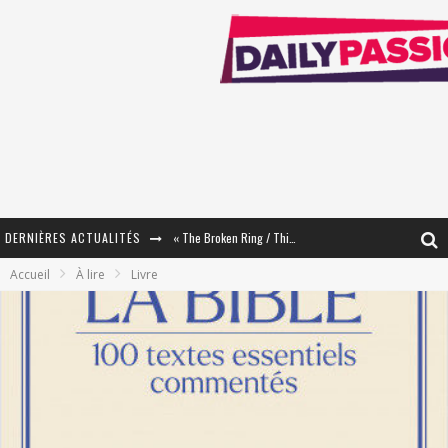
DERNIÈRES ACTUALITÉS
« The Broken Ring / This Mariage Will Fail Anyway » (Tome 2) – Préparer sa vengeance…
Accueil
À lire
Livre
« Mon Village Révolté » - Combattre un Projet !
« Le Béton et le Bambou / Propositions pour Mayotte et le Monde. » - Améliorations !
Star Fox
PsyRiver 2026 : la magie revient sur les rives de l’Aar
« MOFUSAND / Parler Japonais » – Des Expressions Pratiques !