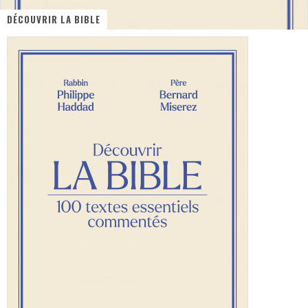
DÉCOUVRIR LA BIBLE
« Dr Wertham / L’homme qui étudia les tueurs en série » - Un Métier à Risque !
Assassin's Creed Black Flag Resynced
« Le Vent dand les Saules » - Une Belle Histoire !
« Damn Them All » - Un duo de Choc !
« Love is a Boxing Ring (Tomes 1 & 2) » – Un Passé Trouble !
« WOLF-MAN / Integrale Tomes 1 et 2 » - Cruelle Vengeance !