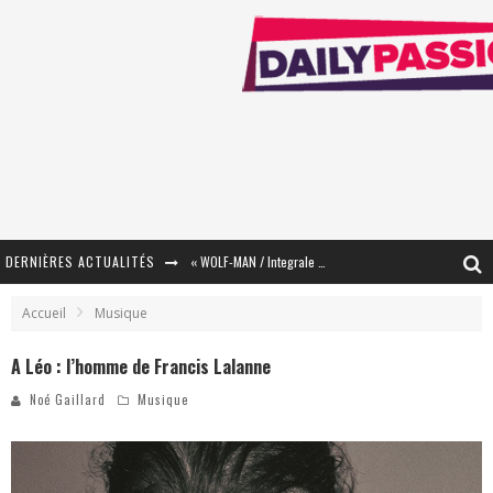
DERNIÈRES ACTUALITÉS
« WOLF-MAN / Integrale Tomes 1 et 2 » - Cruelle Vengeance !
« The Broken Ring / This Mariage Will Fail Anyway » (Tome 2) – Préparer sa vengeance…
Accueil
Musique
« Mon Village Révolté » - Combattre un Projet !
A Léo : l’homme de Francis Lalanne
« Le Béton et le Bambou / Propositions pour Mayotte et le Monde. » - Améliorations !
Noé Gaillard
Musique
Star Fox
PsyRiver 2026 : la magie revient sur les rives de l’Aar