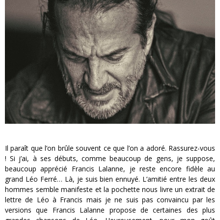
« MOFUSAND / Parler Japonais » – Des Expressions Pratiques !
« Dr Wertham / L’homme qui étudia les tueurs en série » - Un Métier à Risque !
Assassin's Creed Black Flag Resynced
« Le Vent dand les Saules » - Une Belle Histoire !
« Damn Them All » - Un duo de Choc !
Yoshi and the mysterious book
Il paraît que l’on brûle souvent ce que l’on a adoré. Rassurez-vous
! Si j’ai, à ses débuts, comme beaucoup de gens, je suppose,
beaucoup apprécié Francis Lalanne, je reste encore fidèle au
grand Léo Ferré… Là, je suis bien ennuyé. L’amitié entre les deux
hommes semble manifeste et la pochette nous livre un extrait de
lettre de Léo à Francis mais je ne suis pas convaincu par les
versions que Francis Lalanne propose de certaines des plus