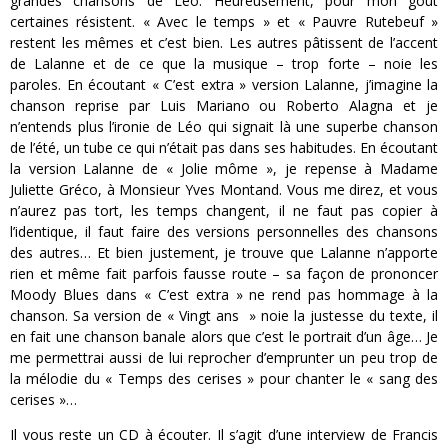
grandes chansons de Léo. Heureusement, pour mon goût
certaines résistent. « Avec le temps » et « Pauvre Rutebeuf »
restent les mêmes et c’est bien. Les autres pâtissent de l’accent
de Lalanne et de ce que la musique – trop forte – noie les
paroles. En écoutant « C’est extra » version Lalanne, j’imagine la
chanson reprise par Luis Mariano ou Roberto Alagna et je
n’entends plus l’ironie de Léo qui signait là une superbe chanson
de l’été, un tube ce qui n’était pas dans ses habitudes. En écoutant
la version Lalanne de « Jolie môme », je repense à Madame
Juliette Gréco, à Monsieur Yves Montand. Vous me direz, et vous
n’aurez pas tort, les temps changent, il ne faut pas copier à
l’identique, il faut faire des versions personnelles des chansons
des autres… Et bien justement, je trouve que Lalanne n’apporte
rien et même fait parfois fausse route – sa façon de prononcer
Moody Blues dans « C’est extra » ne rend pas hommage à la
chanson. Sa version de « Vingt ans » noie la justesse du texte, il
en fait une chanson banale alors que c’est le portrait d’un âge… Je
me permettrai aussi de lui reprocher d’emprunter un peu trop de
la mélodie du « Temps des cerises » pour chanter le « sang des
cerises »…
Il vous reste un CD à écouter. Il s’agit d’une interview de Francis