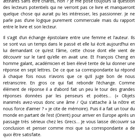
attirants sans être criards, non ? Je me pose toujours la question
des lecteurs potentiels qui ne verront pas ce livre et manqueront
quelque chose qui aurait pu les intéresser, les passionner. Je ne
parle pas d’une logique purement commerciale mais du rapport
entre le livre et son lecteur.
Il s’agit d’un échange épistolaire entre une femme et l’auteur. Ils
se sont vus un temps dans le passé et elle lui écrit aujourd’hui en
lui demandant ce qu’est l’âme, cette chose dont elle vient de
découvrir sur le tard qu’elle en avait une. Et François Cheng en
homme galant, académicien et bien élevé tente de lui donner une
réponse en sept lettres. De ce que sa correspondante lui répond
à chaque fois nous n’avons que ce qu’il juge bon de nous
retranscrire. En gros ce qui fait rebondir l’échange. Comme
élément de réponse il a d’abord fait un peu le tour des grandes
réponses données par les penseurs et poètes… (« Objets
inanimés avez-vous donc une âme / Qui s’attache à la nôtre et
nous force d’aimer ? » je cite de mémoire). Puis il a fait un tour du
monde en partant de l’est (Orient) pour arriver en Europe après un
passage très sérieux chez les Grecs… Je vous laisse découvrir sa
conclusion et penser comme moi que sa correspondante a de
quoi être satisfaite.