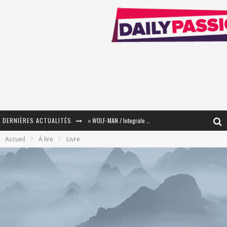
DERNIÈRES ACTUALITÉS
« WOLF-MAN / Integrale Tomes 1 et 2 » - Cruelle Vengeance !
Accueil
À lire
Livre
« The Broken Ring / This Mariage Will Fail Anyway » (Tome 2) – Préparer sa vengeance…
« Mon Village Révolté » - Combattre un Projet !
« Le Béton et le Bambou / Propositions pour Mayotte et le Monde. » - Améliorations !
Star Fox
PsyRiver 2026 : la magie revient sur les rives de l’Aar