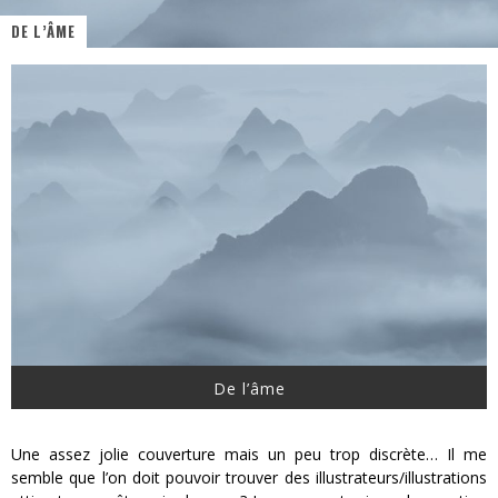
DE L’ÂME
« MOFUSAND / Parler Japonais » – Des Expressions Pratiques !
« Dr Wertham / L’homme qui étudia les tueurs en série » - Un Métier à Risque !
Assassin's Creed Black Flag Resynced
« Le Vent dand les Saules » - Une Belle Histoire !
« Damn Them All » - Un duo de Choc !
Yoshi and the mysterious book
De l’âme
Une assez jolie couverture mais un peu trop discrète… Il me
semble que l’on doit pouvoir trouver des illustrateurs/illustrations