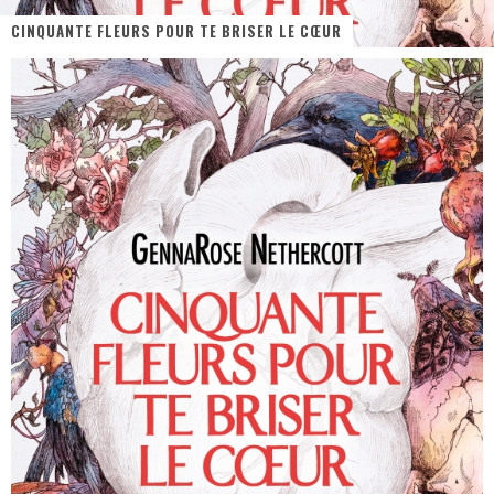
CINQUANTE FLEURS POUR TE BRISER LE CŒUR
« MOFUSAND / Parler Japonais » – Des Expressions Pratiques !
« Dr Wertham / L’homme qui étudia les tueurs en série » - Un Métier à Risque !
Assassin's Creed Black Flag Resynced
« Le Vent dand les Saules » - Une Belle Histoire !
« Damn Them All » - Un duo de Choc !
Yoshi and the mysterious book