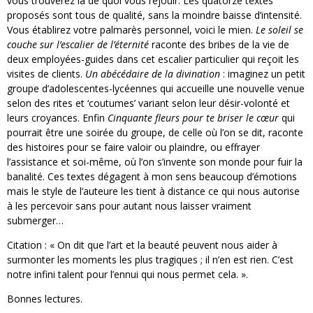
vous trouverez là de quoi vous réjouir. Les quatorze textes
proposés sont tous de qualité, sans la moindre baisse d’intensité.
Vous établirez votre palmarès personnel, voici le mien.
Le soleil se
couche sur l’escalier de l’éternité
raconte des bribes de la vie de
deux employées-guides dans cet escalier particulier qui reçoit les
visites de clients.
Un abécédaire de la divination
: imaginez un petit
groupe d’adolescentes-lycéennes qui accueille une nouvelle venue
selon des rites et ‘coutumes’ variant selon leur désir-volonté et
leurs croyances. Enfin
Cinquante fleurs pour te briser le cœur
qui
pourrait être une soirée du groupe, de celle où l’on se dit, raconte
des histoires pour se faire valoir ou plaindre, ou effrayer
l’assistance et soi-même, où l’on s’invente son monde pour fuir la
banalité. Ces textes dégagent à mon sens beaucoup d’émotions
mais le style de l’auteure les tient à distance ce qui nous autorise
à les percevoir sans pour autant nous laisser vraiment
submerger…
Citation : « On dit que l’art et la beauté peuvent nous aider à
surmonter les moments les plus tragiques ; il n’en est rien. C’est
notre infini talent pour l’ennui qui nous permet cela. ».
Bonnes lectures.