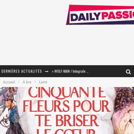
DERNIÈRES ACTUALITÉS
« WOLF-MAN / Integrale Tomes 1 et 2 » - Cruelle Vengeance !
Accueil
À lire
Livre
« The Broken Ring / This Mariage Will Fail Anyway » (Tome 2) – Préparer sa vengeance…
« Mon Village Révolté » - Combattre un Projet !
« Le Béton et le Bambou / Propositions pour Mayotte et le Monde. » - Améliorations !
Star Fox
PsyRiver 2026 : la magie revient sur les rives de l’Aar