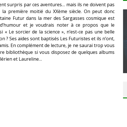
nt surpris par ces aventures… mais ils ne doivent pas
 de la première moitié du XXème siècle. On peut donc
itaine Futur dans la mer des Sargasses cosmique est
 d’humour et je voudrais noter à ce propos que le
 « Le sorcier de la science », n’est-ce pas une belle
on ? Ses aides sont baptisés Les Futuristes et ils n’ont,
CONCOURS : CALENDRIER DE L’AVENT – UNE
s amis. En complément de lecture, je ne saurai trop vous
COPIE DU JEU « GRID, ULTIMATE EDITION »
re bibliothèque si vous disposez de quelques albums
SUR XBOX ONE OU PS4
alérien et Laureline…
Daily Passions