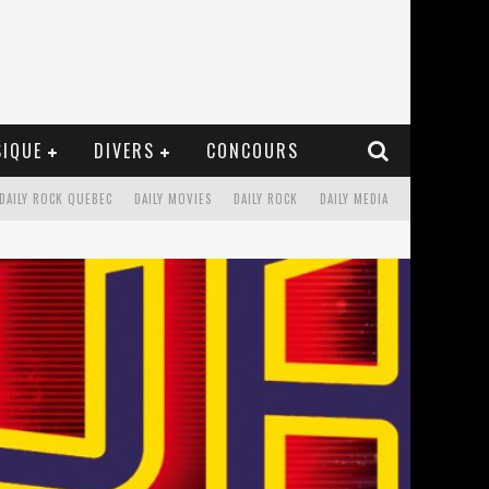
IQUE
DIVERS
CONCOURS
DAILY ROCK QUEBEC
DAILY MOVIES
DAILY ROCK
DAILY MEDIA