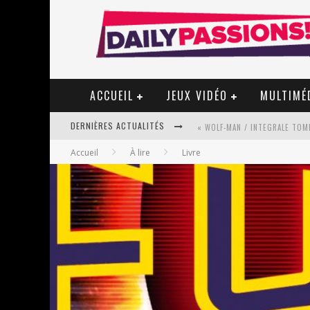
ACCUEIL
JEUX VIDÉO
MULTIMÉ
DERNIÈRES ACTUALITÉS
« WOLF-MAN / INTEGRALE TOME
Accueil
À lire
Livre
« MON VILLAGE RÉVOLTÉ » - 
STAR FOX
PSYRIVER 2026 : LA MAGIE REV
« MOFUSAND / PARLER JAPONAI