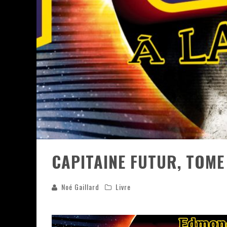
ASSASSIN'S CREED BLACK FLAG 
« LE VENT DAND LES SAULES » 
« DAMN THEM ALL » - UN DUO 
YOSHI AND THE MYSTERIOUS 
CAPITAINE FUTUR, TOME 
Noé Gaillard
Livre