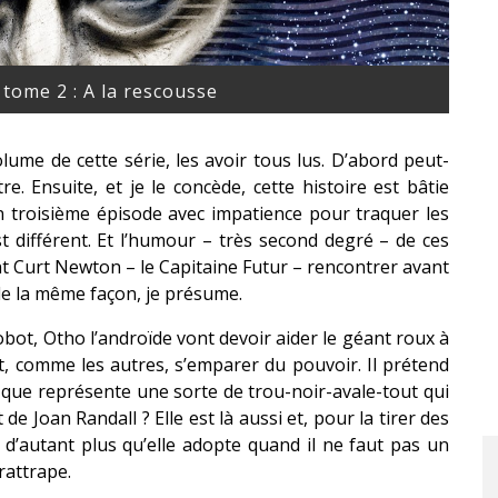
 tome 2 : A la rescousse
lume de cette série, les avoir tous lus. D’abord peut-
e. Ensuite, et je le concède, cette histoire est bâtie
 troisième épisode avec impatience pour traquer les
st différent. Et l’humour – très second degré – de ces
nt Curt Newton – le Capitaine Futur – rencontrer avant
de la même façon, je présume.
obot, Otho l’androïde vont devoir aider le géant roux à
, comme les autres, s’emparer du pouvoir. Il prétend
e que représente une sorte de trou-noir-avale-tout qui
e Joan Randall ? Elle est là aussi et, pour la tirer des
 d’autant plus qu’elle adopte quand il ne faut pas un
rattrape.