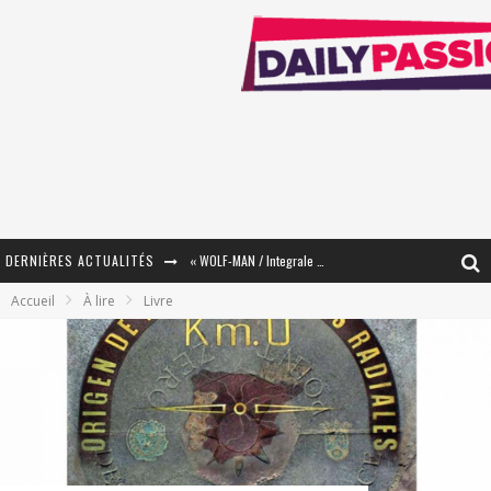
DERNIÈRES ACTUALITÉS
« WOLF-MAN / Integrale Tomes 1 et 2 » - Cruelle Vengeance !
Accueil
À lire
Livre
« The Broken Ring / This Mariage Will Fail Anyway » (Tome 2) – Préparer sa vengeance…
« Mon Village Révolté » - Combattre un Projet !
« Le Béton et le Bambou / Propositions pour Mayotte et le Monde. » - Améliorations !
Star Fox
PsyRiver 2026 : la magie revient sur les rives de l’Aar