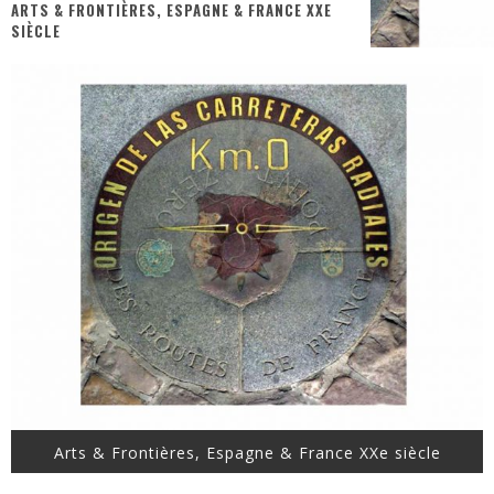
ARTS & FRONTIÈRES, ESPAGNE & FRANCE XXE
SIÈCLE
« MOFUSAND / Parler Japonais » – Des Expressions Pratiques !
« Dr Wertham / L’homme qui étudia les tueurs en série » - Un Métier à Risque !
Assassin's Creed Black Flag Resynced
« Le Vent dand les Saules » - Une Belle Histoire !
« Damn Them All » - Un duo de Choc !
Yoshi and the mysterious book
Arts & Frontières, Espagne & France XXe siècle