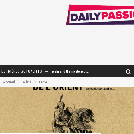
DERNIÈRES ACTUALITÉS
Yoshi and the mysterious book
Accueil
À lire
Livre
« WOLF-MAN / Integrale Tomes 1 et 2 » - Cruelle Vengeance !
« The Broken Ring / This Mariage Will Fail Anyway » (Tome 2) – Préparer sa vengeance…
« Mon Village Révolté » - Combattre un Projet !
« Le Béton et le Bambou / Propositions pour Mayotte et le Monde. » - Améliorations !
Star Fox