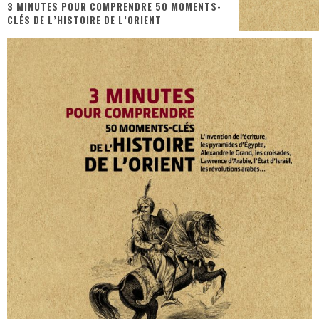
3 MINUTES POUR COMPRENDRE 50 MOMENTS-
CLÉS DE L’HISTOIRE DE L’ORIENT
PsyRiver 2026 : la magie revient sur les rives de l’Aar
« MOFUSAND / Parler Japonais » – Des Expressions Pratiques !
« Dr Wertham / L’homme qui étudia les tueurs en série » - Un Métier à Risque !
Assassin's Creed Black Flag Resynced
« Le Vent dand les Saules » - Une Belle Histoire !
Splatoon Raiders