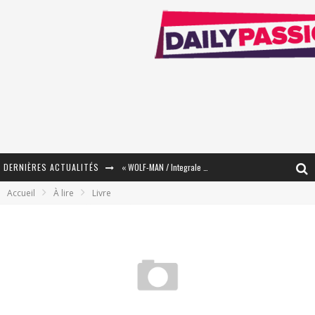
DERNIÈRES ACTUALITÉS
« WOLF-MAN / Integrale Tomes 1 et 2 » - Cruelle Vengeance !
Accueil
À lire
Livre
« The Broken Ring / This Mariage Will Fail Anyway » (Tome 2) – Préparer sa vengeance…
« Mon Village Révolté » - Combattre un Projet !
« Le Béton et le Bambou / Propositions pour Mayotte et le Monde. » - Améliorations !
Star Fox
PsyRiver 2026 : la magie revient sur les rives de l’Aar