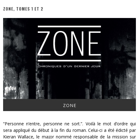
ZONE, TOMES 1 ET 2
« MOFUSAND / Parler Japonais » – Des Expressions Pratiques !
« Dr Wertham / L’homme qui étudia les tueurs en série » - Un Métier à Risque !
Assassin's Creed Black Flag Resynced
« Le Vent dand les Saules » - Une Belle Histoire !
« Damn Them All » - Un duo de Choc !
Yoshi and the mysterious book
ZONE
“Personne n’entre, personne ne sort.”. Voilà le mot d’ordre qui
sera appliqué du début à la fin du roman. Celui-ci a été édicté par
Kieran Wallace, le major nommé responsable de la mission sur