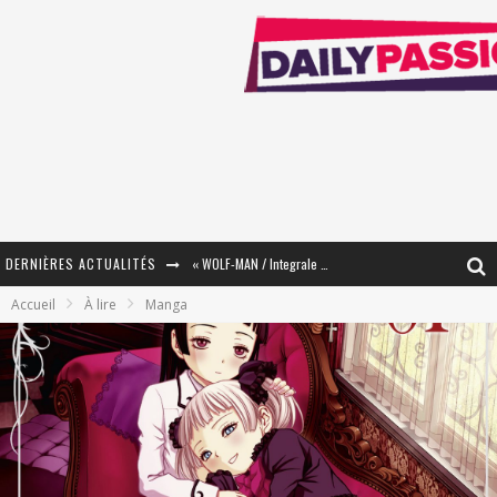
DERNIÈRES ACTUALITÉS
« WOLF-MAN / Integrale Tomes 1 et 2 » - Cruelle Vengeance !
Accueil
À lire
Manga
« The Broken Ring / This Mariage Will Fail Anyway » (Tome 2) – Préparer sa vengeance…
« Mon Village Révolté » - Combattre un Projet !
« Le Béton et le Bambou / Propositions pour Mayotte et le Monde. » - Améliorations !
Star Fox
PsyRiver 2026 : la magie revient sur les rives de l’Aar