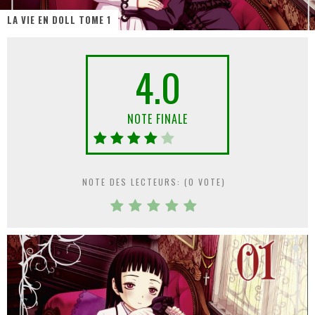
LA VIE EN DOLL TOME 1
« MOFUSAND / Parler Japonais » – Des Expressions Pratiques !
« Dr Wertham / L’homme qui étudia les tueurs en série » - Un Métier à Risque !
4.0
Assassin's Creed Black Flag Resynced
« Le Vent dand les Saules » - Une Belle Histoire !
NOTE FINALE
« Damn Them All » - Un duo de Choc !
Yoshi and the mysterious book
NOTE DES LECTEURS: (
0
VOTE)