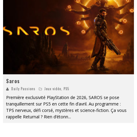
« MOFUSAND / Parler Japonais » – Des Expressions Pratiques !
« Dr Wertham / L’homme qui étudia les tueurs en série » - Un Métier à Risque !
Assassin's Creed Black Flag Resynced
« Le Vent dand les Saules » - Une Belle Histoire !
« Damn Them All » - Un duo de Choc !
Yoshi and the mysterious book
Saros
Daily Passions
Jeux vidéo
,
PS5
Première exclusivité PlayStation de 2026, SAROS se pose
tranquillement sur PS5 en cette fin d’avril. Au programme :
TPS nerveux, défi corsé, mystères et science‑fiction. Ça vous
rappelle Returnal ? Rien d’étonn
...