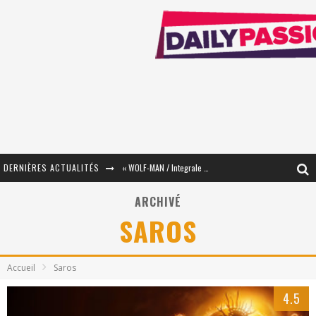
DERNIÈRES ACTUALITÉS
« WOLF-MAN / Integrale Tomes 1 et 2 » - Cruelle Vengeance !
« The Broken Ring / This Mariage Will Fail Anyway » (Tome 2) – Préparer sa vengeance…
ARCHIVÉ
SAROS
« Mon Village Révolté » - Combattre un Projet !
« Le Béton et le Bambou / Propositions pour Mayotte et le Monde. » - Améliorations !
Accueil
Saros
Star Fox
4.5
PsyRiver 2026 : la magie revient sur les rives de l’Aar