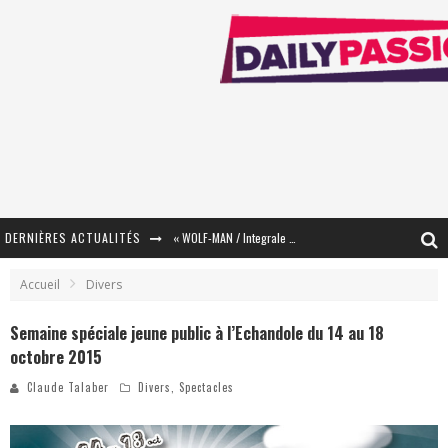
DERNIÈRES ACTUALITÉS
« WOLF-MAN / Integrale Tomes 1 et 2 » - Cruelle Vengeance !
« The Broken Ring / This Mariage Will Fail Anyway » (Tome 2) – Préparer sa vengeance…
Accueil
Divers
« Mon Village Révolté » - Combattre un Projet !
Semaine spéciale jeune public à l’Echandole du 14 au 18
octobre 2015
« Le Béton et le Bambou / Propositions pour Mayotte et le Monde. » - Améliorations !
Claude Talaber
Divers
,
Spectacles
Star Fox
PsyRiver 2026 : la magie revient sur les rives de l’Aar