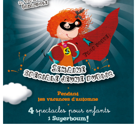
« MOFUSAND / Parler Japonais » – Des Expressions Pratiques !
« Dr Wertham / L’homme qui étudia les tueurs en série » - Un Métier à Risque !
Assassin's Creed Black Flag Resynced
« Le Vent dand les Saules » - Une Belle Histoire !
« Damn Them All » - Un duo de Choc !
Yoshi and the mysterious book