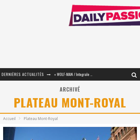
DERNIÈRES ACTUALITÉS
« WOLF-MAN / Integrale Tomes 1 et 2 » - Cruelle Vengeance !
« The Broken Ring / This Mariage Will Fail Anyway » (Tome 2) – Préparer sa vengeance…
ARCHIVÉ
PLATEAU MONT-ROYAL
« Mon Village Révolté » - Combattre un Projet !
« Le Béton et le Bambou / Propositions pour Mayotte et le Monde. » - Améliorations !
Accueil
Plateau Mont-Royal
Star Fox
PsyRiver 2026 : la magie revient sur les rives de l’Aar