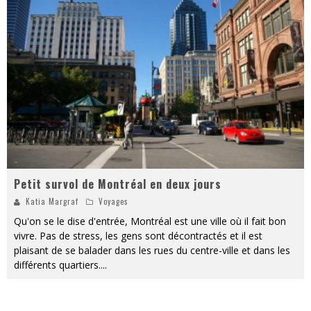
« MOFUSAND / Parler Japonais » – Des Expressions Pratiques !
« Dr Wertham / L’homme qui étudia les tueurs en série » - Un Métier à Risque !
Assassin's Creed Black Flag Resynced
« Le Vent dand les Saules » - Une Belle Histoire !
« Damn Them All » - Un duo de Choc !
Yoshi and the mysterious book
Petit survol de Montréal en deux jours
Katia Margraf
Voyages
Qu'on se le dise d'entrée, Montréal est une ville où il fait bon
vivre. Pas de stress, les gens sont décontractés et il est
plaisant de se balader dans les rues du centre-ville et dans les
différents quartiers.
...