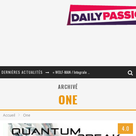
DERNIÈRES ACTUALITÉS
« WOLF-MAN / Integrale Tomes 1 et 2 » - Cruelle Vengeance !
« The Broken Ring / This Mariage Will Fail Anyway » (Tome 2) – Préparer sa vengeance…
ARCHIVÉ
ONE
« Mon Village Révolté » - Combattre un Projet !
« Le Béton et le Bambou / Propositions pour Mayotte et le Monde. » - Améliorations !
Accueil
One
Star Fox
4.0
PsyRiver 2026 : la magie revient sur les rives de l’Aar