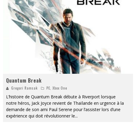
« MOFUSAND / Parler Japonais » – Des Expressions Pratiques !
« Dr Wertham / L’homme qui étudia les tueurs en série » - Un Métier à Risque !
Assassin's Creed Black Flag Resynced
« Le Vent dand les Saules » - Une Belle Histoire !
« Damn Them All » - Un duo de Choc !
Yoshi and the mysterious book
Quantum Break
Gregori Ramsak
PC
,
Xbox One
L’histoire de Quantum Break débute à Riverport lorsque
notre héros, Jack Joyce revient de Thaïlande en urgence à la
demande de son ami Paul Serene pour l’assister lors d’une
expérience qui doit révolutionner le
...