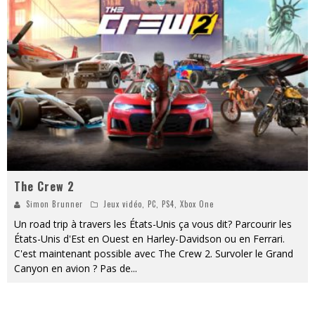
« MOFUSAND / Parler Japonais » – Des Expressions Pratiques !
« Dr Wertham / L’homme qui étudia les tueurs en série » - Un Métier à Risque !
Assassin's Creed Black Flag Resynced
« Le Vent dand les Saules » - Une Belle Histoire !
« Damn Them All » - Un duo de Choc !
Yoshi and the mysterious book
The Crew 2
Simon Brunner
Jeux vidéo
,
PC
,
PS4
,
Xbox One
Un road trip à travers les États-Unis ça vous dit? Parcourir les
États-Unis d'Est en Ouest en Harley-Davidson ou en Ferrari.
C'est maintenant possible avec The Crew 2. Survoler le Grand
Canyon en avion ? Pas de
...