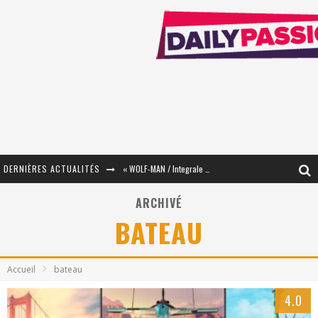
DERNIÈRES ACTUALITÉS
« WOLF-MAN / Integrale Tomes 1 et 2 » - Cruelle Vengeance !
« The Broken Ring / This Mariage Will Fail Anyway » (Tome 2) – Préparer sa vengeance…
ARCHIVÉ
BATEAU
« Mon Village Révolté » - Combattre un Projet !
« Le Béton et le Bambou / Propositions pour Mayotte et le Monde. » - Améliorations !
Accueil
bateau
Star Fox
4.0
PsyRiver 2026 : la magie revient sur les rives de l’Aar