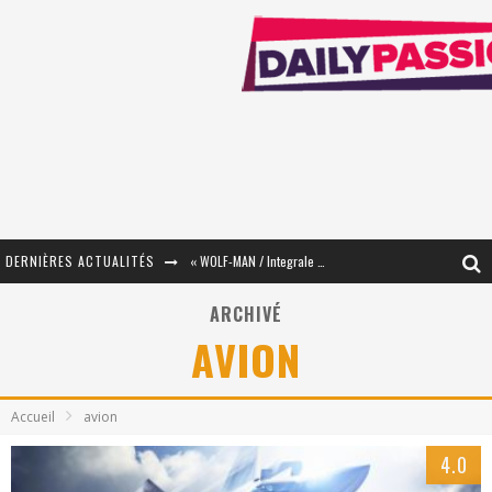
DERNIÈRES ACTUALITÉS
« WOLF-MAN / Integrale Tomes 1 et 2 » - Cruelle Vengeance !
« The Broken Ring / This Mariage Will Fail Anyway » (Tome 2) – Préparer sa vengeance…
ARCHIVÉ
AVION
« Mon Village Révolté » - Combattre un Projet !
« Le Béton et le Bambou / Propositions pour Mayotte et le Monde. » - Améliorations !
Accueil
avion
Star Fox
4.0
PsyRiver 2026 : la magie revient sur les rives de l’Aar