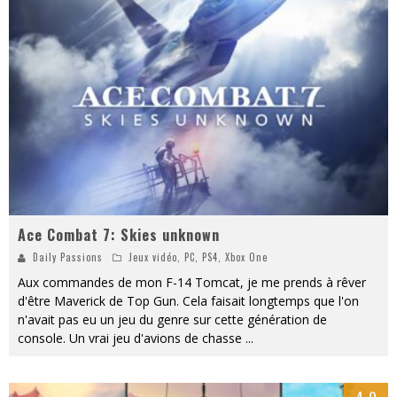
« MOFUSAND / Parler Japonais » – Des Expressions Pratiques !
« Dr Wertham / L’homme qui étudia les tueurs en série » - Un Métier à Risque !
Assassin's Creed Black Flag Resynced
« Le Vent dand les Saules » - Une Belle Histoire !
« Damn Them All » - Un duo de Choc !
Yoshi and the mysterious book
Ace Combat 7: Skies unknown
Daily Passions
Jeux vidéo
,
PC
,
PS4
,
Xbox One
Aux commandes de mon F-14 Tomcat, je me prends à rêver
d'être Maverick de Top Gun. Cela faisait longtemps que l'on
n'avait pas eu un jeu du genre sur cette génération de
console. Un vrai jeu d'avions de chasse
...