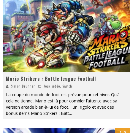
« MOFUSAND / Parler Japonais » – Des Expressions Pratiques !
« Dr Wertham / L’homme qui étudia les tueurs en série » - Un Métier à Risque !
Assassin's Creed Black Flag Resynced
« Le Vent dand les Saules » - Une Belle Histoire !
« Damn Them All » - Un duo de Choc !
Yoshi and the mysterious book
Mario Strikers : Battle league Football
Simon Brunner
Jeux vidéo
,
Switch
La coupe du monde de foot est prévue pour cet hiver. Qu’à
cela ne tienne, Mario est là pour combler l’attente avec sa
version arcade bien-à-lui de foot. Fun, rigolo et avec des
bonus items Mario Strikers : Batt
...