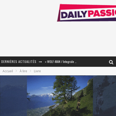
DERNIÈRES ACTUALITÉS
« WOLF-MAN / Integrale Tomes 1 et 2 » - Cruelle Vengeance !
Accueil
À lire
Livre
« The Broken Ring / This Mariage Will Fail Anyway » (Tome 2) – Préparer sa vengeance…
« Mon Village Révolté » - Combattre un Projet !
« Le Béton et le Bambou / Propositions pour Mayotte et le Monde. » - Améliorations !
Star Fox
PsyRiver 2026 : la magie revient sur les rives de l’Aar