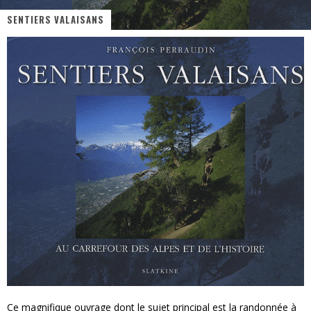
SENTIERS VALAISANS
« MOFUSAND / Parler Japonais » – Des Expressions Pratiques !
« Dr Wertham / L’homme qui étudia les tueurs en série » - Un Métier à Risque !
Assassin's Creed Black Flag Resynced
« Le Vent dand les Saules » - Une Belle Histoire !
« Damn Them All » - Un duo de Choc !
Yoshi and the mysterious book
Ce magnifique ouvrage dont le sujet principal est la randonnée à