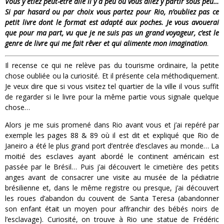
Vous y étiez peut-être allé il y a peu ou vous allez y partir sous peu…
Si par hasard ou par choix vous partez pour Rio, n’oubliez pas ce
petit livre dont le format est adapté aux poches. Je vous avouerai
que pour ma part, vu que je ne suis pas un grand voyageur, c’est le
genre de livre qui me fait rêver et qui alimente mon imagination
.
Il recense ce qui ne relève pas du tourisme ordinaire, la petite
chose oubliée ou la curiosité. Et il présente cela méthodiquement.
Je veux dire que si vous visitez tel quartier de la ville il vous suffit
de regarder si le livre pour la même partie vous signale quelque
chose…
Alors je me suis promené dans Rio avant vous et j’ai repéré par
exemple les pages 88 & 89 où il est dit et expliqué que Rio de
Janeiro a été le plus grand port d’entrée d’esclaves au monde… La
moitié des esclaves ayant abordé le continent américain est
passée par le Brésil… Puis j’ai découvert le cimetière des petits
anges avant de consacrer une visite au musée de la pédiatrie
brésilienne et, dans le même registre ou presque, j’ai découvert
les roues d’abandon du couvent de Santa Teresa (abandonner
son enfant était un moyen pour affranchir des bébés noirs de
l’esclavage). Curiosité, on trouve à Rio une statue de Frédéric