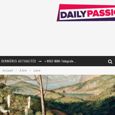
DERNIÈRES ACTUALITÉS
« WOLF-MAN / Integrale Tomes 1 et 2 » - Cruelle Vengeance !
Accueil
À lire
Livre
« The Broken Ring / This Mariage Will Fail Anyway » (Tome 2) – Préparer sa vengeance…
« Mon Village Révolté » - Combattre un Projet !
« Le Béton et le Bambou / Propositions pour Mayotte et le Monde. » - Améliorations !
Star Fox
PsyRiver 2026 : la magie revient sur les rives de l’Aar