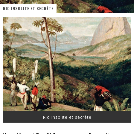
RIO INSOLITE ET SECRÈTE
« MOFUSAND / Parler Japonais » – Des Expressions Pratiques !
« Dr Wertham / L’homme qui étudia les tueurs en série » - Un Métier à Risque !
Assassin's Creed Black Flag Resynced
« Le Vent dand les Saules » - Une Belle Histoire !
« Damn Them All » - Un duo de Choc !
Yoshi and the mysterious book
Rio insolite et secrète